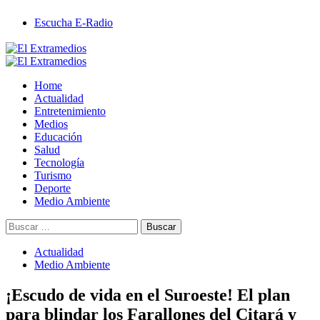
Saltar
Escucha E-Radio
al
contenido
Primary
Menu
Home
Actualidad
Entretenimiento
Medios
Educación
Salud
Tecnología
Turismo
Deporte
Medio Ambiente
Buscar:
Actualidad
Medio Ambiente
¡Escudo de vida en el Suroeste! El plan
para blindar los Farallones del Citará y