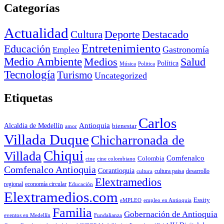
Categorías
Actualidad
Deporte
Cultura
Destacado
Entretenimiento
Educación
Empleo
Gastronomía
Medio Ambiente
Medios
Salud
Política
Música
Politica
Tecnología
Turismo
Uncategorized
Etiquetas
Carlos
Antioquia
Alcaldia de Medellín
bienestar
amor
Villada Duque
Chicharronada de
Chiqui
Villada
Comfenalco
Colombia
cine colombiano
cine
Comfenalco Antioquia
Corantioquia
cultura
cultura paisa
desarrollo
Elextramedios
economía circular
regional
Educación
Elextramedios.com
Essity
empleo en Antioquia
eMPLEO
Familia
Gobernación de Antioquia
Fundalianza
eventos en Medellín