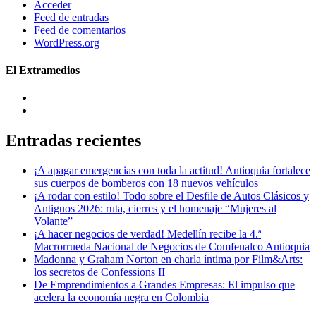
Acceder
Feed de entradas
Feed de comentarios
WordPress.org
El Extramedios
Entradas recientes
¡A apagar emergencias con toda la actitud! Antioquia fortalece
sus cuerpos de bomberos con 18 nuevos vehículos
¡A rodar con estilo! Todo sobre el Desfile de Autos Clásicos y
Antiguos 2026: ruta, cierres y el homenaje “Mujeres al
Volante”
¡A hacer negocios de verdad! Medellín recibe la 4.ª
Macrorrueda Nacional de Negocios de Comfenalco Antioquia
Madonna y Graham Norton en charla íntima por Film&Arts:
los secretos de Confessions II
De Emprendimientos a Grandes Empresas: El impulso que
acelera la economía negra en Colombia