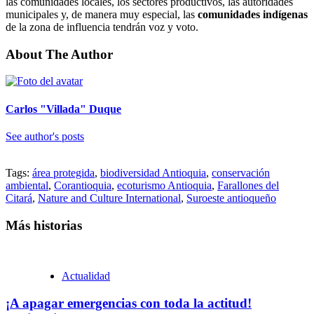
las comunidades locales, los sectores productivos, las autoridades
municipales y, de manera muy especial, las
comunidades indígenas
de la zona de influencia tendrán voz y voto.
About The Author
Carlos "Villada" Duque
See author's posts
Tags:
área protegida
,
biodiversidad Antioquia
,
conservación
ambiental
,
Corantioquia
,
ecoturismo Antioquia
,
Farallones del
Citará
,
Nature and Culture International
,
Suroeste antioqueño
Más historias
Actualidad
¡A apagar emergencias con toda la actitud!