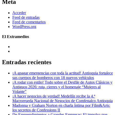
Meta
Acceder
Feed de entradas
Feed de comentarios
WordPress.org
El Extramedios
Entradas recientes
¡A apagar emergencias con toda la actitud! Antioquia fortalece
sus cuerpos de bomberos con 18 nuevos vehículos
¡A rodar con estilo! Todo sobre el Desfile de Autos Clásicos y
Antiguos 2026: ruta, cierres y el homenaje “Mujeres al
Volante”
¡A hacer negocios de verdad! Medellín recibe la 4.ª
Macrorrueda Nacional de Negocios de Comfenalco Antioquia
Madonna y Graham Norton en charla íntima por Film&Arts:
los secretos de Confessions II
De Emprendimientos a Grandes Empresas: El impulso que