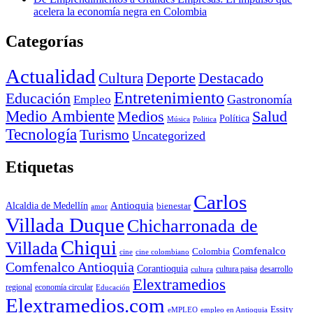
acelera la economía negra en Colombia
Categorías
Actualidad
Deporte
Cultura
Destacado
Entretenimiento
Educación
Empleo
Gastronomía
Medio Ambiente
Medios
Salud
Política
Música
Politica
Tecnología
Turismo
Uncategorized
Etiquetas
Carlos
Antioquia
Alcaldia de Medellín
bienestar
amor
Villada Duque
Chicharronada de
Chiqui
Villada
Comfenalco
Colombia
cine colombiano
cine
Comfenalco Antioquia
Corantioquia
cultura
cultura paisa
desarrollo
Elextramedios
economía circular
regional
Educación
Elextramedios.com
Essity
empleo en Antioquia
eMPLEO