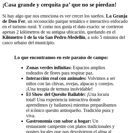
¡Casa grande y cerquita pa’ que no se pierdan!
Si hay algo que nos emociona es ver crecer los sueños.
La Granja
de Don Fer
, un reconocido parque temático e interactivo enfocado
en el turismo rural. Y como nos gusta el dato exacto: se corrieron
apenas 2 kilómetros de su antigua ubicación, quedando en el
Kilómetro 1 de la vía San Pedro-Medellín
, a solo 5 minutos del
casco urbano del municipio.
Lo que encontramos en este paraíso de campo:
Zonas verdes infinitas:
Espacios amplios
rodeados de flores para respirar paz.
Interacción real con animales:
Volvimos a ser
niños con las chivas, ovejas, alpacas y conejos.
¡Una terapia de ternura inolvidable!
El Show del Quesito Bailable:
¡Una locura
total! Una experiencia interactiva donde
aprendimos (y bailamos) mientras preparábamos
el icónico quesito antioqueño. Tradición pura y
viva.
Gastronomía con sabor a hogar:
Un
restaurante campestre con platos tradicionales y
postres locales que nos devolvieron el alma al