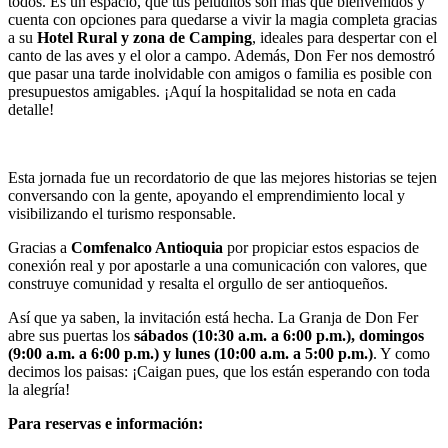
todos. Es un espacio, que tus peluditos son más que bienvenidos y
cuenta con opciones para quedarse a vivir la magia completa gracias
a su
Hotel Rural y zona de Camping
, ideales para despertar con el
canto de las aves y el olor a campo. Además, Don Fer nos demostró
que pasar una tarde inolvidable con amigos o familia es posible con
presupuestos amigables. ¡Aquí la hospitalidad se nota en cada
detalle!
Esta jornada fue un recordatorio de que las mejores historias se tejen
conversando con la gente, apoyando el emprendimiento local y
visibilizando el turismo responsable.
Gracias a
Comfenalco Antioquia
por propiciar estos espacios de
conexión real y por apostarle a una comunicación con valores, que
construye comunidad y resalta el orgullo de ser antioqueños.
Así que ya saben, la invitación está hecha. La Granja de Don Fer
abre sus puertas los
sábados (10:30 a.m. a 6:00 p.m.), domingos
(9:00 a.m. a 6:00 p.m.) y lunes (10:00 a.m. a 5:00 p.m.)
. Y como
decimos los paisas: ¡Caigan pues, que los están esperando con toda
la alegría!
Para reservas e información: