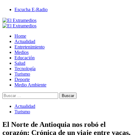
Saltar
Escucha E-Radio
al
contenido
Primary
Menu
Home
Actualidad
Entretenimiento
Medios
Educación
Salud
Tecnología
Turismo
Deporte
Medio Ambiente
Buscar:
Actualidad
Turismo
El Norte de Antioquia nos robó el
corazón: Crónica de un viaje entre vacas,