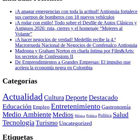
¡A apagar emergencias con toda la actitud! Antioquia fortalece
sus cuerpos de bomberos con 18 nuevos vehículos
¡A rodar con estilo! Todo sobre el Desfile de Autos Clásicos y
Antiguos 2026: ruta, cierres y el homenaje “Mujeres al
Volante”
¡A hacer negocios de verdad! Medellín recibe la 4.ª
Macrorrueda Nacional de Negocios de Comfenalco Antioquia
Madonna y Graham Norton en charla íntima por Film&Arts:
los secretos de Confessions II
De Emprendimientos a Grandes Empresas: El impulso que
acelera la economía negra en Colombia
Categorías
Actualidad
Deporte
Cultura
Destacado
Entretenimiento
Educación
Empleo
Gastronomía
Medio Ambiente
Medios
Salud
Política
Música
Politica
Tecnología
Turismo
Uncategorized
Etiquetas