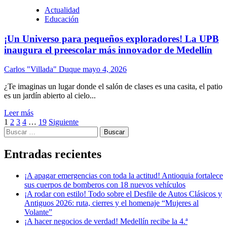
Actualidad
Educación
¡Un Universo para pequeños exploradores! La UPB
inaugura el preescolar más innovador de Medellín
Carlos "Villada" Duque
mayo 4, 2026
¿Te imaginas un lugar donde el salón de clases es una casita, el patio
es un jardín abierto al cielo...
Leer más
Paginación
1
2
3
4
…
19
Siguiente
Buscar:
de
entradas
Entradas recientes
¡A apagar emergencias con toda la actitud! Antioquia fortalece
sus cuerpos de bomberos con 18 nuevos vehículos
¡A rodar con estilo! Todo sobre el Desfile de Autos Clásicos y
Antiguos 2026: ruta, cierres y el homenaje “Mujeres al
Volante”
¡A hacer negocios de verdad! Medellín recibe la 4.ª