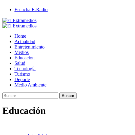
Saltar
Escucha E-Radio
al
contenido
Primary
Menu
Home
Actualidad
Entretenimiento
Medios
Educación
Salud
Tecnología
Turismo
Deporte
Medio Ambiente
Buscar:
Educación