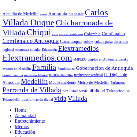
Carlos
Antioquia
Alcaldia de Medellín
bienestar
amor
Villada Duque
Chicharronada de
Chiqui
Villada
Comfenalco
Colombia
cine colombiano
cine
Comfenalco Antioquia
Corantioquia
cultura
cultura paisa
desarrollo
Elextramedios
economía circular
regional
Educación
Elextramedios.com
Essity
empleo en Antioquia
eMPLEO
Familia
Gobernación de Antioquia
Fundalianza
eventos en Medellín
IU Digital de
inclusión laboral
INDER Medellín
inteligencia artificial
Grupo Familia
Medellín
Antioquia
Metro de Medellín
Medio ambiente
Parkinson
Parranda de Villada
sostenibilidad
paz
Teleantioquia
Salud
vida
Villada
Telemedellín
transformación digital
Home
Actualidad
Entretenimiento
Medios
Educación