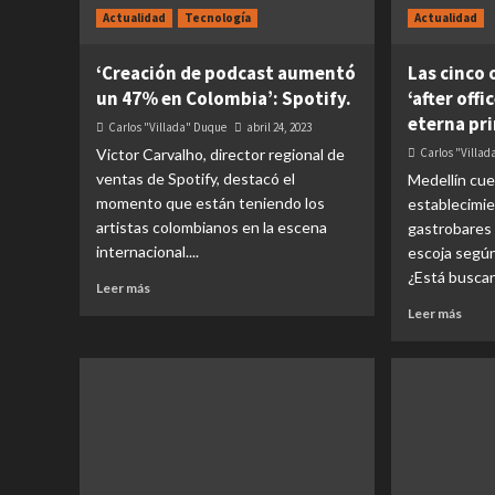
Actualidad
Tecnología
Actualidad
‘Creación de podcast aumentó
Las cinco 
un 47% en Colombia’: Spotify.
‘after offi
eterna pr
Carlos "Villada" Duque
abril 24, 2023
Victor Carvalho, director regional de
Carlos "Villa
ventas de Spotify, destacó el
Medellín cu
momento que están teniendo los
establecimie
artistas colombianos en la escena
gastrobares 
internacional....
escoja según
¿Está buscan
Leer más
Leer más