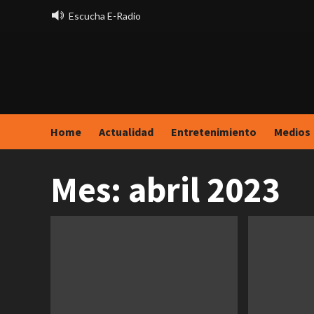
Saltar
Escucha E-Radio
al
contenido
Home
Actualidad
Entretenimiento
Medios
Mes:
abril 2023