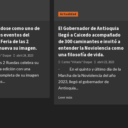
Actualidad
dose como uno de
El Gobernador de Antioquia
es eventos del
llegó a Caicedo acompañado
Feria de las 2
de 300 caminantes e invitó a
nueva su imagen.
entender la Noviolencia como
una filosofía de vida.
da" Duque
abril 24, 2023
las 2 Ruedas celebra su
Carlos "Villada" Duque
abril 23, 2023
a edición con una
- En el quinto y último día de la
completa de su imagen
Marcha de la Noviolencia del año
s...
2023, llegó el gobernador de
Antioquia...
Leer más