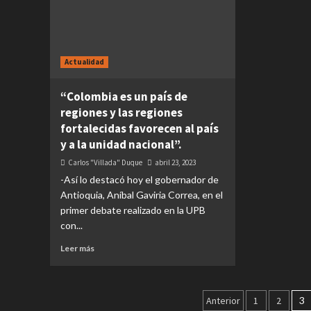
Actualidad
“Colombia es un país de
regiones y las regiones
fortalecidas favorecen al país
y a la unidad nacional”.
Carlos "Villada" Duque
abril 23, 2023
-Así lo destacó hoy el gobernador de
Antioquia, Aníbal Gaviria Correa, en el
primer debate realizado en la UPB
con...
Leer más
Paginación
Anterior
1
2
3