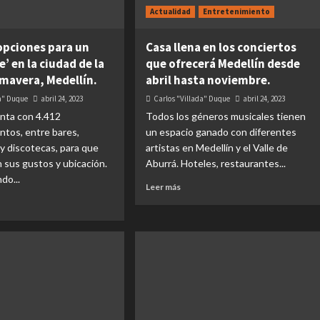
Actualidad
Entretenimiento
opciones para un
Casa llena en los conciertos
ce’ en la ciudad de la
que ofrecerá Medellín desde
imavera, Medellín.
abril hasta noviembre.
da" Duque
abril 24, 2023
Carlos "Villada" Duque
abril 24, 2023
enta con 4.412
Todos los géneros musicales tienen
ntos, entre bares,
un espacio ganado con diferentes
y discotecas, para que
artistas en Medellín y el Valle de
 sus gustos y ubicación.
Aburrá. Hoteles, restaurantes...
do...
Leer más