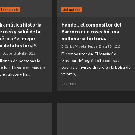
Tecnología
Actualidad
 dramática historia
Handel, el compositor del
 creó y salió de la
Barroco que cosechó una
iética “el mejor
millonaria fortuna.
 de la historia”.
Carlos "Villada" Duque
abril 24, 2023
da" Duque
abril 24, 2023
El compositor de 'El Mesías' o
'Sarabande' logró éxito con sus
illones de personas lo
óperas e invirtió dinero en la bolsa de
se ha utilizado en más de
valores,...
ientíficos y ha...
Leer más