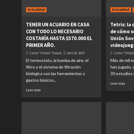
Actualidad
Actualidad
TENER UN ACUARIO EN CASA
Tetris: la
CON TODO LO NECESARIO
de cómo se
COSTARÍA HASTA $570.000 EL
Unión Sov
PRIMER AÑO.
videojuego
Carlos "Villada" Duque
abril 24, 2023
Carlos "Villa
El termostato, la bomba de aire, el
Más de mil m
filtro y el sistema de filtración
han jugado, 
biológica son las herramientas y
30 estudios c
gastos básicos...
Leer más
Leer más