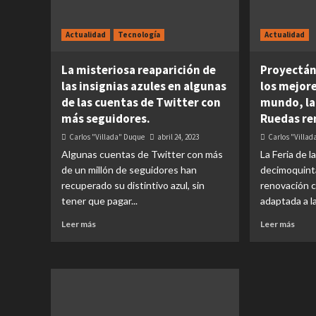
Actualidad
Tecnología
Actualidad
La misteriosa reaparición de
Proyectán
las insignias azules en algunas
los mejor
de las cuentas de Twitter con
mundo, la 
más seguidores.
Ruedas re
Carlos "Villada" Duque
abril 24, 2023
Carlos "Villa
Algunas cuentas de Twitter con más
La Feria de 
de un millón de seguidores han
decimoquint
recuperado su distintivo azul, sin
renovación 
tener que pagar...
adaptada a la
Leer más
Leer más