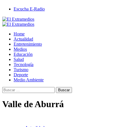
Saltar
Escucha E-Radio
al
contenido
Primary
Menu
Home
Actualidad
Entretenimiento
Medios
Educación
Salud
Tecnología
Turismo
Deporte
Medio Ambiente
Buscar:
Valle de Aburrá