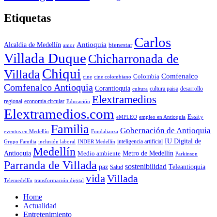
Etiquetas
Carlos
Antioquia
Alcaldia de Medellín
bienestar
amor
Villada Duque
Chicharronada de
Chiqui
Villada
Comfenalco
Colombia
cine colombiano
cine
Comfenalco Antioquia
Corantioquia
cultura
cultura paisa
desarrollo
Elextramedios
economía circular
regional
Educación
Elextramedios.com
Essity
empleo en Antioquia
eMPLEO
Familia
Gobernación de Antioquia
Fundalianza
eventos en Medellín
IU Digital de
inclusión laboral
INDER Medellín
inteligencia artificial
Grupo Familia
Medellín
Antioquia
Metro de Medellín
Medio ambiente
Parkinson
Parranda de Villada
sostenibilidad
paz
Teleantioquia
Salud
vida
Villada
Telemedellín
transformación digital
Home
Actualidad
Entretenimiento