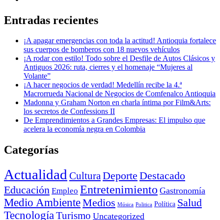
Entradas recientes
¡A apagar emergencias con toda la actitud! Antioquia fortalece
sus cuerpos de bomberos con 18 nuevos vehículos
¡A rodar con estilo! Todo sobre el Desfile de Autos Clásicos y
Antiguos 2026: ruta, cierres y el homenaje “Mujeres al
Volante”
¡A hacer negocios de verdad! Medellín recibe la 4.ª
Macrorrueda Nacional de Negocios de Comfenalco Antioquia
Madonna y Graham Norton en charla íntima por Film&Arts:
los secretos de Confessions II
De Emprendimientos a Grandes Empresas: El impulso que
acelera la economía negra en Colombia
Categorías
Actualidad
Deporte
Cultura
Destacado
Entretenimiento
Educación
Empleo
Gastronomía
Medio Ambiente
Medios
Salud
Política
Música
Politica
Tecnología
Turismo
Uncategorized