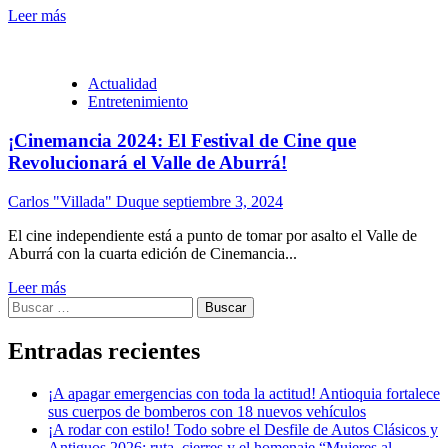
Leer más
Actualidad
Entretenimiento
¡Cinemancia 2024: El Festival de Cine que
Revolucionará el Valle de Aburrá!
Carlos "Villada" Duque
septiembre 3, 2024
El cine independiente está a punto de tomar por asalto el Valle de
Aburrá con la cuarta edición de Cinemancia...
Leer más
Buscar:
Entradas recientes
¡A apagar emergencias con toda la actitud! Antioquia fortalece
sus cuerpos de bomberos con 18 nuevos vehículos
¡A rodar con estilo! Todo sobre el Desfile de Autos Clásicos y
Antiguos 2026: ruta, cierres y el homenaje “Mujeres al