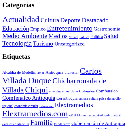
Categorías
Actualidad
Deporte
Cultura
Destacado
Entretenimiento
Educación
Empleo
Gastronomía
Medio Ambiente
Medios
Salud
Política
Música
Politica
Tecnología
Turismo
Uncategorized
Etiquetas
Carlos
Antioquia
Alcaldia de Medellín
bienestar
amor
Villada Duque
Chicharronada de
Chiqui
Villada
Comfenalco
Colombia
cine colombiano
cine
Comfenalco Antioquia
Corantioquia
cultura
cultura paisa
desarrollo
Elextramedios
economía circular
regional
Educación
Elextramedios.com
Essity
empleo en Antioquia
eMPLEO
Familia
Gobernación de Antioquia
Fundalianza
eventos en Medellín