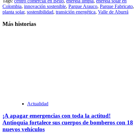
Tags:
centro comercial en Bello
,
energía limpia
,
energía solar en
Colombia
,
innovación sostenible
,
Parque Arauco
,
Parque Fabricato
,
planta solar
,
sostenibilidad
,
transición energética
,
Valle de Aburrá
Más historias
Actualidad
¡A apagar emergencias con toda la actitud!
Antioquia fortalece sus cuerpos de bomberos con 18
nuevos vehículos