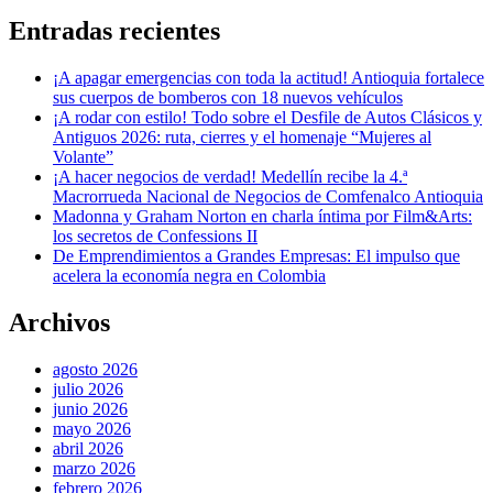
Entradas recientes
¡A apagar emergencias con toda la actitud! Antioquia fortalece
sus cuerpos de bomberos con 18 nuevos vehículos
¡A rodar con estilo! Todo sobre el Desfile de Autos Clásicos y
Antiguos 2026: ruta, cierres y el homenaje “Mujeres al
Volante”
¡A hacer negocios de verdad! Medellín recibe la 4.ª
Macrorrueda Nacional de Negocios de Comfenalco Antioquia
Madonna y Graham Norton en charla íntima por Film&Arts:
los secretos de Confessions II
De Emprendimientos a Grandes Empresas: El impulso que
acelera la economía negra en Colombia
Archivos
agosto 2026
julio 2026
junio 2026
mayo 2026
abril 2026
marzo 2026
febrero 2026