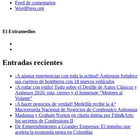
Feed de comentarios
WordPress.org
El Extramedios
Entradas recientes
¡A apagar emergencias con toda la actitud! Antioquia fortalece
sus cuerpos de bomberos con 18 nuevos vehículos
¡A rodar con estilo! Todo sobre el Desfile de Autos Clásicos y
Antiguos 2026: ruta, cierres y el homenaje “Mujeres al
Volante”
¡A hacer negocios de verdad! Medellín recibe la 4.ª
Macrorrueda Nacional de Negocios de Comfenalco Antioquia
Madonna y Graham Norton en charla íntima por Film&Arts:
los secretos de Confessions II
De Emprendimientos a Grandes Empresas: El impulso que
acelera la economía negra en Colombia