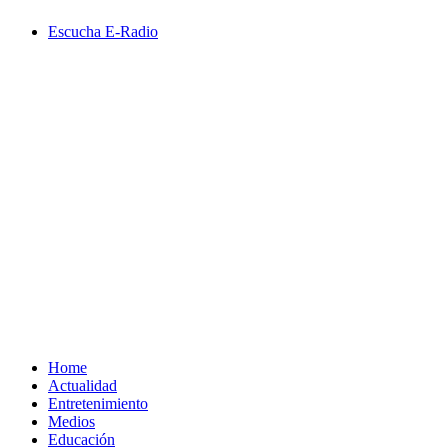
Saltar
Escucha E-Radio
al
contenido
Primary
Menu
Home
Actualidad
Entretenimiento
Medios
Educación