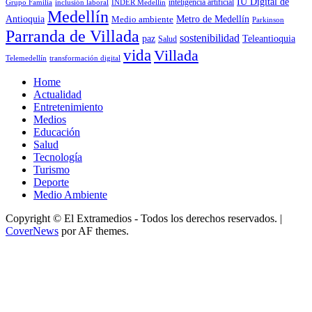
IU Digital de
inclusión laboral
INDER Medellín
inteligencia artificial
Grupo Familia
Medellín
Antioquia
Metro de Medellín
Medio ambiente
Parkinson
Parranda de Villada
sostenibilidad
paz
Teleantioquia
Salud
vida
Villada
Telemedellín
transformación digital
Home
Actualidad
Entretenimiento
Medios
Educación
Salud
Tecnología
Turismo
Deporte
Medio Ambiente
Copyright © El Extramedios - Todos los derechos reservados.
|
CoverNews
por AF themes.