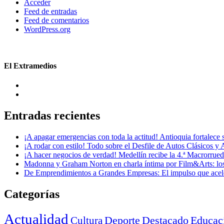
Acceder
Feed de entradas
Feed de comentarios
WordPress.org
El Extramedios
Entradas recientes
¡A apagar emergencias con toda la actitud! Antioquia fortalec
¡A rodar con estilo! Todo sobre el Desfile de Autos Clásicos y 
¡A hacer negocios de verdad! Medellín recibe la 4.ª Macrorru
Madonna y Graham Norton en charla íntima por Film&Arts: los 
De Emprendimientos a Grandes Empresas: El impulso que acel
Categorías
Actualidad
Deporte
Cultura
Destacado
Educac