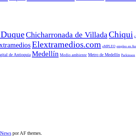
a Duque
Chiqui
Chicharronada de Villada
c
Elextramedios.com
xtramedios
empleo en An
eMPLEO
Medellín
gital de Antioquia
Metro de Medellín
Medio ambiente
Parkinson
rNews
por AF themes.