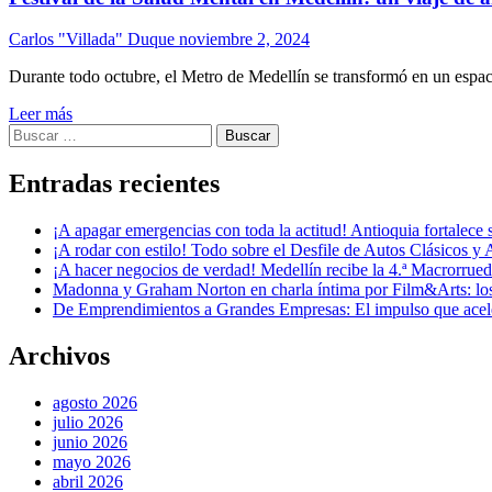
Carlos "Villada" Duque
noviembre 2, 2024
Durante todo octubre, el Metro de Medellín se transformó en un espac
Leer más
Buscar:
Entradas recientes
¡A apagar emergencias con toda la actitud! Antioquia fortalec
¡A rodar con estilo! Todo sobre el Desfile de Autos Clásicos y 
¡A hacer negocios de verdad! Medellín recibe la 4.ª Macrorru
Madonna y Graham Norton en charla íntima por Film&Arts: los 
De Emprendimientos a Grandes Empresas: El impulso que acel
Archivos
agosto 2026
julio 2026
junio 2026
mayo 2026
abril 2026