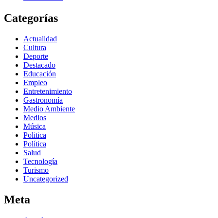
Categorías
Actualidad
Cultura
Deporte
Destacado
Educación
Empleo
Entretenimiento
Gastronomía
Medio Ambiente
Medios
Música
Politica
Política
Salud
Tecnología
Turismo
Uncategorized
Meta