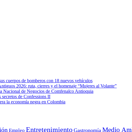
e sus cuerpos de bomberos con 18 nuevos vehículos
Antiguos 2026: ruta, cierres y el homenaje “Mujeres al Volante”
eda Nacional de Negocios de Comfenalco Antioquia
secretos de Confessions II
era la economía negra en Colombia
Entretenimiento
Medio Amb
ión
Empleo
Gastronomía