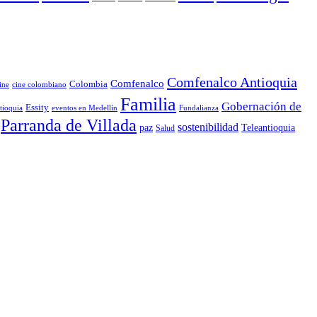
Comfenalco Antioquia
Comfenalco
Colombia
cine colombiano
ine
Familia
Gobernación de
Essity
tioquia
Fundalianza
eventos en Medellín
Parranda de Villada
sostenibilidad
paz
Teleantioquia
Salud