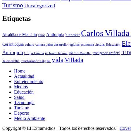
Turismo
Uncategorized
Etiquetas
Carlos Villad
Antioquia
Alcaldia de Medellín
bienestar
amor
Ele
Corantioquia
economía circular
cultura
cultura paisa
desarrollo regional
Educación
Antioquia
IU Di
inclusión laboral
INDER Medellín
inteligencia artificial
Grupo Familia
vida
Villada
Telemedellín
transformación digital
Home
Actualidad
Entretenimiento
Medios
Educación
Salud
Tecnología
Turismo
Deporte
Medio Ambiente
Copyright © El Extramedios - Todos los derechos reservados.
|
Cove