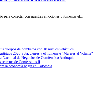
io para conectar con nuestras emociones y fomentar el...
e sus cuerpos de bomberos con 18 nuevos vehículos
Antiguos 2026: ruta, cierres y el homenaje “Mujeres al Volante”
eda Nacional de Negocios de Comfenalco Antioquia
secretos de Confessions II
era la economía negra en Colombia