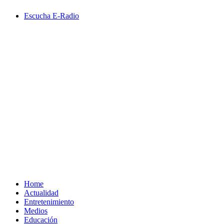
Saltar
Escucha E-Radio
al
contenido
Primary
Menu
Home
Actualidad
Entretenimiento
Medios
Educación