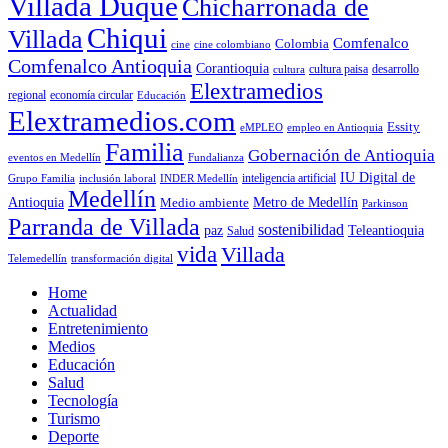
Villada Duque
Chicharronada de
Chiqui
Villada
Comfenalco
Colombia
cine colombiano
cine
Comfenalco Antioquia
Corantioquia
cultura
cultura paisa
desarrollo
Elextramedios
economía circular
regional
Educación
Elextramedios.com
Essity
empleo en Antioquia
eMPLEO
Familia
Gobernación de Antioquia
Fundalianza
eventos en Medellín
IU Digital de
inclusión laboral
INDER Medellín
inteligencia artificial
Grupo Familia
Medellín
Antioquia
Metro de Medellín
Medio ambiente
Parkinson
Parranda de Villada
sostenibilidad
paz
Teleantioquia
Salud
vida
Villada
Telemedellín
transformación digital
Home
Actualidad
Entretenimiento
Medios
Educación
Salud
Tecnología
Turismo
Deporte