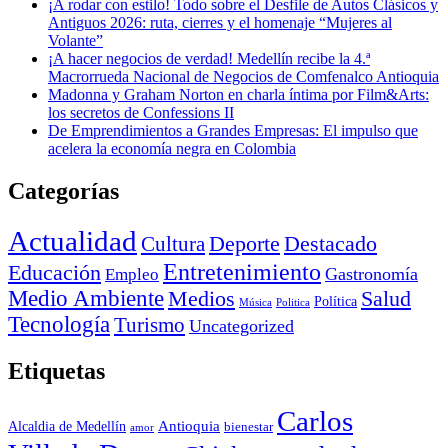
¡A rodar con estilo! Todo sobre el Desfile de Autos Clásicos y
Antiguos 2026: ruta, cierres y el homenaje “Mujeres al
Volante”
¡A hacer negocios de verdad! Medellín recibe la 4.ª
Macrorrueda Nacional de Negocios de Comfenalco Antioquia
Madonna y Graham Norton en charla íntima por Film&Arts:
los secretos de Confessions II
De Emprendimientos a Grandes Empresas: El impulso que
acelera la economía negra en Colombia
Categorías
Actualidad
Deporte
Cultura
Destacado
Entretenimiento
Educación
Empleo
Gastronomía
Medio Ambiente
Medios
Salud
Política
Música
Politica
Tecnología
Turismo
Uncategorized
Etiquetas
Carlos
Antioquia
Alcaldia de Medellín
bienestar
amor