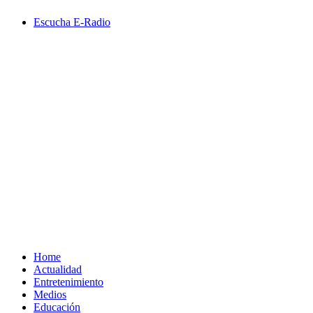
Saltar
Escucha E-Radio
al
contenido
Primary
Menu
Home
Actualidad
Entretenimiento
Medios
Educación