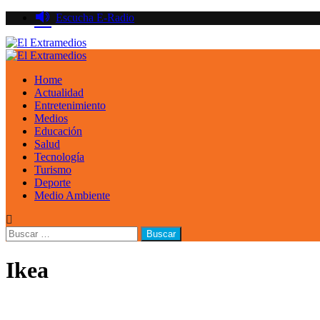
Saltar
Escucha E-Radio
al
contenido
Primary
Menu
Home
Actualidad
Entretenimiento
Medios
Educación
Salud
Tecnología
Turismo
Deporte
Medio Ambiente
Buscar:
Ikea