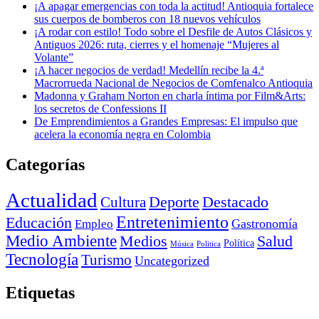
¡A apagar emergencias con toda la actitud! Antioquia fortalece
sus cuerpos de bomberos con 18 nuevos vehículos
¡A rodar con estilo! Todo sobre el Desfile de Autos Clásicos y
Antiguos 2026: ruta, cierres y el homenaje “Mujeres al
Volante”
¡A hacer negocios de verdad! Medellín recibe la 4.ª
Macrorrueda Nacional de Negocios de Comfenalco Antioquia
Madonna y Graham Norton en charla íntima por Film&Arts:
los secretos de Confessions II
De Emprendimientos a Grandes Empresas: El impulso que
acelera la economía negra en Colombia
Categorías
Actualidad
Deporte
Cultura
Destacado
Entretenimiento
Educación
Empleo
Gastronomía
Medio Ambiente
Medios
Salud
Política
Música
Politica
Tecnología
Turismo
Uncategorized
Etiquetas