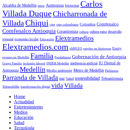
Carlos
Antioquia
Alcaldia de Medellín
bienestar
amor
Villada Duque
Chicharronada de
Chiqui
Villada
Comfenalco
Colombia
cine colombiano
cine
Comfenalco Antioquia
Corantioquia
cultura
cultura paisa
desarrollo
Elextramedios
economía circular
regional
Educación
Elextramedios.com
Essity
empleo en Antioquia
eMPLEO
Familia
Gobernación de Antioquia
Fundalianza
eventos en Medellín
IU Digital de
inclusión laboral
INDER Medellín
inteligencia artificial
Grupo Familia
Medellín
Antioquia
Metro de Medellín
Medio ambiente
Parkinson
Parranda de Villada
sostenibilidad
paz
Teleantioquia
Salud
vida
Villada
Telemedellín
transformación digital
Home
Actualidad
Entretenimiento
Medios
Educación
Salud
Tecnología