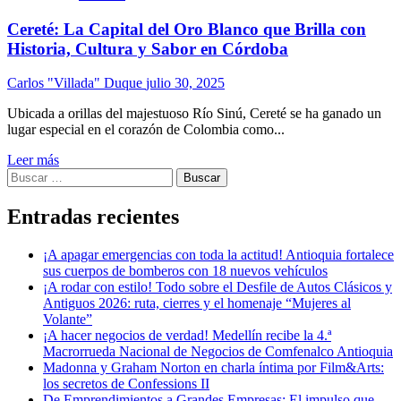
Cereté: La Capital del Oro Blanco que Brilla con
Historia, Cultura y Sabor en Córdoba
Carlos "Villada" Duque
julio 30, 2025
Ubicada a orillas del majestuoso Río Sinú, Cereté se ha ganado un
lugar especial en el corazón de Colombia como...
Leer más
Buscar:
Entradas recientes
¡A apagar emergencias con toda la actitud! Antioquia fortalece
sus cuerpos de bomberos con 18 nuevos vehículos
¡A rodar con estilo! Todo sobre el Desfile de Autos Clásicos y
Antiguos 2026: ruta, cierres y el homenaje “Mujeres al
Volante”
¡A hacer negocios de verdad! Medellín recibe la 4.ª
Macrorrueda Nacional de Negocios de Comfenalco Antioquia
Madonna y Graham Norton en charla íntima por Film&Arts:
los secretos de Confessions II
De Emprendimientos a Grandes Empresas: El impulso que