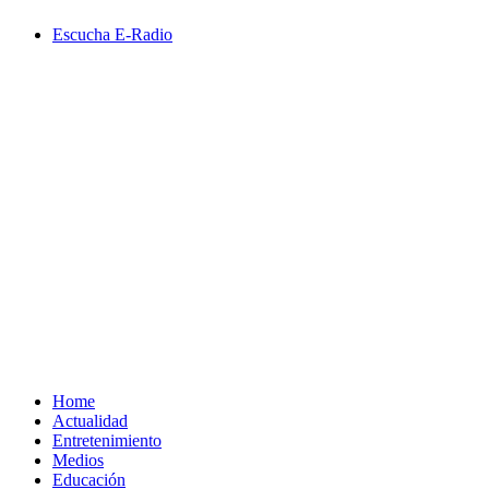
Saltar
Escucha E-Radio
al
contenido
Primary
Menu
Home
Actualidad
Entretenimiento
Medios
Educación