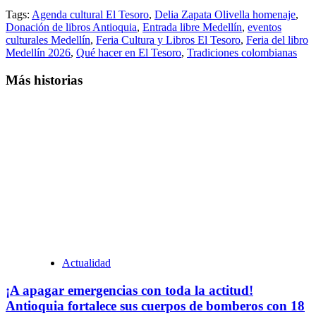
Tags:
Agenda cultural El Tesoro
,
Delia Zapata Olivella homenaje
,
Donación de libros Antioquia
,
Entrada libre Medellín
,
eventos
culturales Medellín
,
Feria Cultura y Libros El Tesoro
,
Feria del libro
Medellín 2026
,
Qué hacer en El Tesoro
,
Tradiciones colombianas
Más historias
Actualidad
¡A apagar emergencias con toda la actitud!
Antioquia fortalece sus cuerpos de bomberos con 18