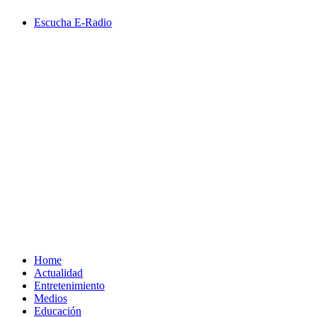
Saltar
Escucha E-Radio
al
contenido
Primary
Menu
Home
Actualidad
Entretenimiento
Medios
Educación