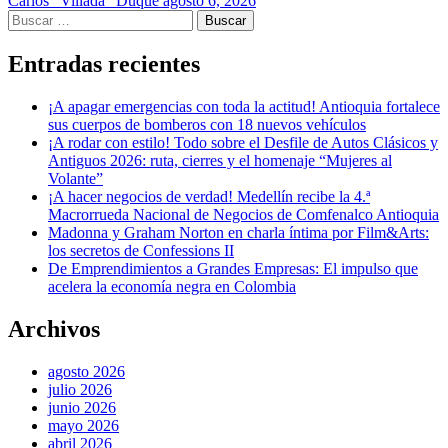
Carlos "Villada" Duque
agosto 6, 2026
Buscar:
Entradas recientes
¡A apagar emergencias con toda la actitud! Antioquia fortalece
sus cuerpos de bomberos con 18 nuevos vehículos
¡A rodar con estilo! Todo sobre el Desfile de Autos Clásicos y
Antiguos 2026: ruta, cierres y el homenaje “Mujeres al
Volante”
¡A hacer negocios de verdad! Medellín recibe la 4.ª
Macrorrueda Nacional de Negocios de Comfenalco Antioquia
Madonna y Graham Norton en charla íntima por Film&Arts:
los secretos de Confessions II
De Emprendimientos a Grandes Empresas: El impulso que
acelera la economía negra en Colombia
Archivos
agosto 2026
julio 2026
junio 2026
mayo 2026
abril 2026