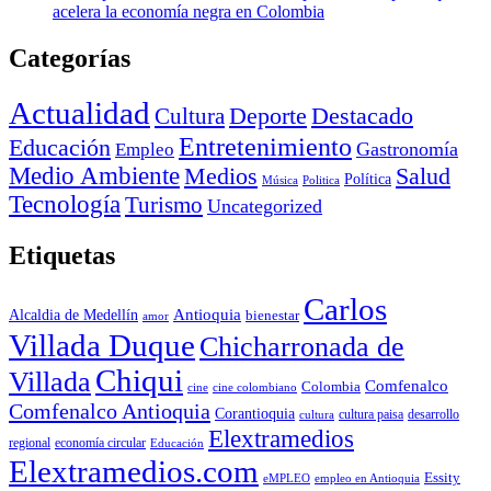
acelera la economía negra en Colombia
Categorías
Actualidad
Deporte
Cultura
Destacado
Entretenimiento
Educación
Empleo
Gastronomía
Medio Ambiente
Medios
Salud
Política
Música
Politica
Tecnología
Turismo
Uncategorized
Etiquetas
Carlos
Antioquia
Alcaldia de Medellín
bienestar
amor
Villada Duque
Chicharronada de
Chiqui
Villada
Comfenalco
Colombia
cine colombiano
cine
Comfenalco Antioquia
Corantioquia
cultura
cultura paisa
desarrollo
Elextramedios
economía circular
regional
Educación
Elextramedios.com
Essity
empleo en Antioquia
eMPLEO