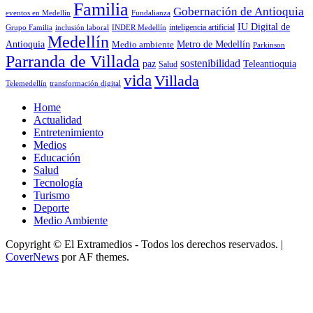
Familia
Gobernación de Antioquia
Fundalianza
eventos en Medellín
IU Digital de
inclusión laboral
INDER Medellín
inteligencia artificial
Grupo Familia
Medellín
Antioquia
Metro de Medellín
Medio ambiente
Parkinson
Parranda de Villada
sostenibilidad
paz
Teleantioquia
Salud
vida
Villada
Telemedellín
transformación digital
Home
Actualidad
Entretenimiento
Medios
Educación
Salud
Tecnología
Turismo
Deporte
Medio Ambiente
Copyright © El Extramedios - Todos los derechos reservados.
|
CoverNews
por AF themes.