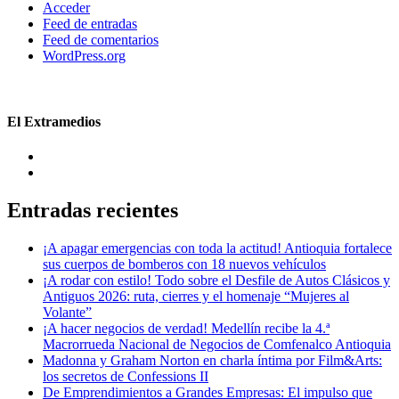
Acceder
Feed de entradas
Feed de comentarios
WordPress.org
El Extramedios
Entradas recientes
¡A apagar emergencias con toda la actitud! Antioquia fortalece
sus cuerpos de bomberos con 18 nuevos vehículos
¡A rodar con estilo! Todo sobre el Desfile de Autos Clásicos y
Antiguos 2026: ruta, cierres y el homenaje “Mujeres al
Volante”
¡A hacer negocios de verdad! Medellín recibe la 4.ª
Macrorrueda Nacional de Negocios de Comfenalco Antioquia
Madonna y Graham Norton en charla íntima por Film&Arts:
los secretos de Confessions II
De Emprendimientos a Grandes Empresas: El impulso que