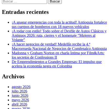
Buscar:
Entradas recientes
¡A apagar emergencias con toda la actitud! Antioquia fortalece
sus cuerpos de bomberos con 18 nuevos vehículos
¡A rodar con estilo! Todo sobre el Desfile de Autos Clásicos y
Antiguos 2026: ruta, cierres y el homenaje “Mujeres al
Volante”
¡A hacer negocios de verdad! Medellín recibe la 4.ª
Macrorrueda Nacional de Negocios de Comfenalco Antioquia
Madonna y Graham Norton en charla íntima por Film&Arts:
los secretos de Confessions II
De Emprendimientos a Grandes Empresas: El impulso que
acelera la economía negra en Colombia
Archivos
agosto 2026
julio 2026
junio 2026
mayo 2026
abril 2026
marzo 2026