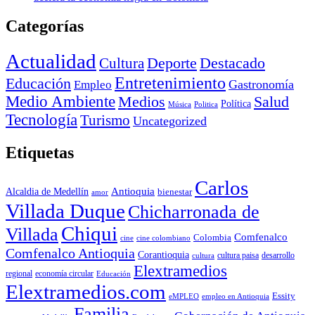
Categorías
Actualidad
Deporte
Cultura
Destacado
Entretenimiento
Educación
Empleo
Gastronomía
Medio Ambiente
Medios
Salud
Política
Música
Politica
Tecnología
Turismo
Uncategorized
Etiquetas
Carlos
Antioquia
Alcaldia de Medellín
bienestar
amor
Villada Duque
Chicharronada de
Chiqui
Villada
Comfenalco
Colombia
cine colombiano
cine
Comfenalco Antioquia
Corantioquia
cultura
cultura paisa
desarrollo
Elextramedios
economía circular
regional
Educación
Elextramedios.com
Essity
empleo en Antioquia
eMPLEO
Familia