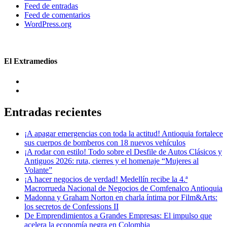
Feed de entradas
Feed de comentarios
WordPress.org
El Extramedios
Entradas recientes
¡A apagar emergencias con toda la actitud! Antioquia fortalece
sus cuerpos de bomberos con 18 nuevos vehículos
¡A rodar con estilo! Todo sobre el Desfile de Autos Clásicos y
Antiguos 2026: ruta, cierres y el homenaje “Mujeres al
Volante”
¡A hacer negocios de verdad! Medellín recibe la 4.ª
Macrorrueda Nacional de Negocios de Comfenalco Antioquia
Madonna y Graham Norton en charla íntima por Film&Arts:
los secretos de Confessions II
De Emprendimientos a Grandes Empresas: El impulso que
acelera la economía negra en Colombia