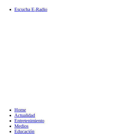
Saltar
Escucha E-Radio
al
contenido
Primary
Menu
Home
Actualidad
Entretenimiento
Medios
Educación