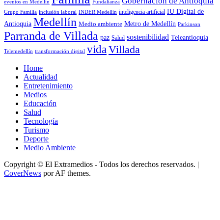
Gobernación de Antioquia
Fundalianza
eventos en Medellín
IU Digital de
inclusión laboral
INDER Medellín
inteligencia artificial
Grupo Familia
Medellín
Antioquia
Metro de Medellín
Medio ambiente
Parkinson
Parranda de Villada
sostenibilidad
paz
Teleantioquia
Salud
vida
Villada
Telemedellín
transformación digital
Home
Actualidad
Entretenimiento
Medios
Educación
Salud
Tecnología
Turismo
Deporte
Medio Ambiente
Copyright © El Extramedios - Todos los derechos reservados.
|
CoverNews
por AF themes.