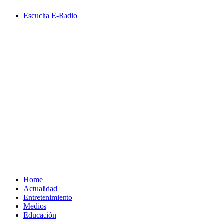
Saltar
Escucha E-Radio
al
contenido
Primary
Menu
Home
Actualidad
Entretenimiento
Medios
Educación