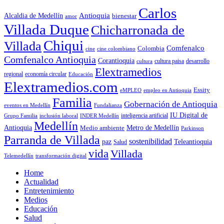
Carlos
Antioquia
Alcaldia de Medellín
bienestar
amor
Villada Duque
Chicharronada de
Chiqui
Villada
Comfenalco
Colombia
cine colombiano
cine
Comfenalco Antioquia
Corantioquia
cultura
cultura paisa
desarrollo
Elextramedios
economía circular
regional
Educación
Elextramedios.com
Essity
empleo en Antioquia
eMPLEO
Familia
Gobernación de Antioquia
Fundalianza
eventos en Medellín
IU Digital de
inclusión laboral
INDER Medellín
inteligencia artificial
Grupo Familia
Medellín
Antioquia
Metro de Medellín
Medio ambiente
Parkinson
Parranda de Villada
sostenibilidad
paz
Teleantioquia
Salud
vida
Villada
Telemedellín
transformación digital
Home
Actualidad
Entretenimiento
Medios
Educación
Salud