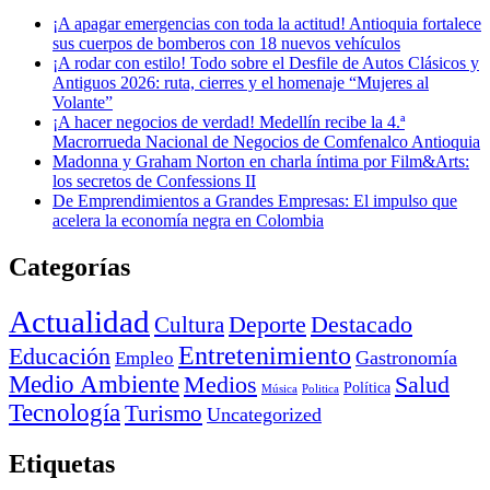
¡A apagar emergencias con toda la actitud! Antioquia fortalece
sus cuerpos de bomberos con 18 nuevos vehículos
¡A rodar con estilo! Todo sobre el Desfile de Autos Clásicos y
Antiguos 2026: ruta, cierres y el homenaje “Mujeres al
Volante”
¡A hacer negocios de verdad! Medellín recibe la 4.ª
Macrorrueda Nacional de Negocios de Comfenalco Antioquia
Madonna y Graham Norton en charla íntima por Film&Arts:
los secretos de Confessions II
De Emprendimientos a Grandes Empresas: El impulso que
acelera la economía negra en Colombia
Categorías
Actualidad
Deporte
Cultura
Destacado
Entretenimiento
Educación
Empleo
Gastronomía
Medio Ambiente
Medios
Salud
Política
Música
Politica
Tecnología
Turismo
Uncategorized
Etiquetas