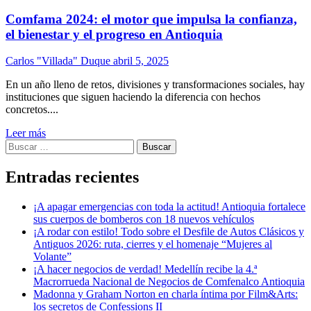
Comfama 2024: el motor que impulsa la confianza,
el bienestar y el progreso en Antioquia
Carlos "Villada" Duque
abril 5, 2025
En un año lleno de retos, divisiones y transformaciones sociales, hay
instituciones que siguen haciendo la diferencia con hechos
concretos....
Leer más
Buscar:
Entradas recientes
¡A apagar emergencias con toda la actitud! Antioquia fortalece
sus cuerpos de bomberos con 18 nuevos vehículos
¡A rodar con estilo! Todo sobre el Desfile de Autos Clásicos y
Antiguos 2026: ruta, cierres y el homenaje “Mujeres al
Volante”
¡A hacer negocios de verdad! Medellín recibe la 4.ª
Macrorrueda Nacional de Negocios de Comfenalco Antioquia
Madonna y Graham Norton en charla íntima por Film&Arts:
los secretos de Confessions II