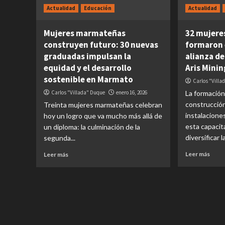
Actualidad
Educación
Actualidad
Mujeres marmateñas
32 mujere
construyen futuro: 30 nuevas
formaron 
graduadas impulsan la
alianza d
equidad y el desarrollo
Aris Mini
sostenible en Marmato
Carlos "Villa
Carlos "Villada" Duque
enero 16, 2026
La formación
construcción
Treinta mujeres marmateñas celebran
instalacione
hoy un logro que va mucho más allá de
esta capacit
un diploma: la culminación de la
diversificar l
segunda...
Leer más
Leer más