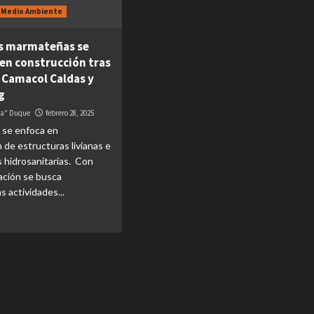
Medio Ambiente
s marmateñas se
en construcción tras
e Camacol Caldas y
ng
da" Duque
febrero 28, 2025
 se enfoca en
 de estructuras livianas e
s hidrosanitarias. Con
ación se busca
as actividades...