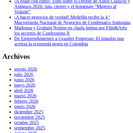
¡A rodar con estilo! Todo sobre el Desfile de Autos Clásicos y
Antiguos 2026: ruta, cierres y el homenaje “Mujeres al
Volante”
¡A hacer negocios de verdad! Medellín recibe la 4.ª
Macrorrueda Nacional de Negocios de Comfenalco Antioquia
Madonna y Graham Norton en charla íntima por Film&Arts:
los secretos de Confessions II
De Emprendimientos a Grandes Empresas: El impulso que
acelera la economía negra en Colombia
Archivos
agosto 2026
julio 2026
junio 2026
mayo 2026
abril 2026
marzo 2026
febrero 2026
enero 2026
diciembre 2025
noviembre 2025
octubre 2025
septiembre 2025