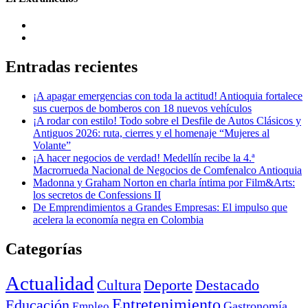
Entradas recientes
¡A apagar emergencias con toda la actitud! Antioquia fortalece
sus cuerpos de bomberos con 18 nuevos vehículos
¡A rodar con estilo! Todo sobre el Desfile de Autos Clásicos y
Antiguos 2026: ruta, cierres y el homenaje “Mujeres al
Volante”
¡A hacer negocios de verdad! Medellín recibe la 4.ª
Macrorrueda Nacional de Negocios de Comfenalco Antioquia
Madonna y Graham Norton en charla íntima por Film&Arts:
los secretos de Confessions II
De Emprendimientos a Grandes Empresas: El impulso que
acelera la economía negra en Colombia
Categorías
Actualidad
Deporte
Cultura
Destacado
Entretenimiento
Educación
Empleo
Gastronomía