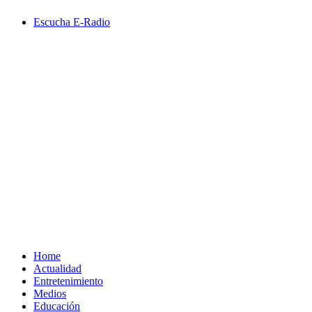
Saltar
Escucha E-Radio
al
contenido
Primary
Menu
Home
Actualidad
Entretenimiento
Medios
Educación