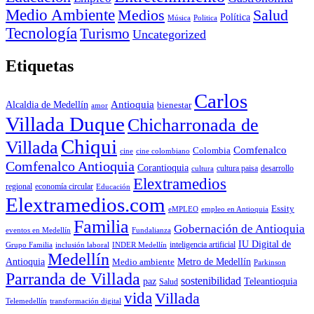
Medio Ambiente
Medios
Salud
Política
Música
Politica
Tecnología
Turismo
Uncategorized
Etiquetas
Carlos
Antioquia
Alcaldia de Medellín
bienestar
amor
Villada Duque
Chicharronada de
Chiqui
Villada
Comfenalco
Colombia
cine colombiano
cine
Comfenalco Antioquia
Corantioquia
cultura
cultura paisa
desarrollo
Elextramedios
economía circular
regional
Educación
Elextramedios.com
Essity
empleo en Antioquia
eMPLEO
Familia
Gobernación de Antioquia
Fundalianza
eventos en Medellín
IU Digital de
inclusión laboral
INDER Medellín
inteligencia artificial
Grupo Familia
Medellín
Antioquia
Metro de Medellín
Medio ambiente
Parkinson
Parranda de Villada
sostenibilidad
paz
Teleantioquia
Salud
vida
Villada
Telemedellín
transformación digital