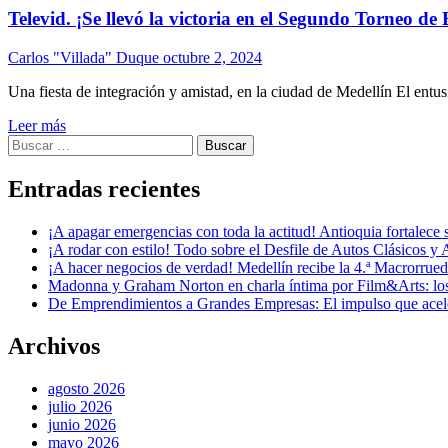
Televid. ¡Se llevó la victoria en el Segundo Torneo de
Carlos "Villada" Duque
octubre 2, 2024
Una fiesta de integración y amistad, en la ciudad de Medellín El entu
Leer más
Buscar:
Entradas recientes
¡A apagar emergencias con toda la actitud! Antioquia fortalec
¡A rodar con estilo! Todo sobre el Desfile de Autos Clásicos y 
¡A hacer negocios de verdad! Medellín recibe la 4.ª Macrorru
Madonna y Graham Norton en charla íntima por Film&Arts: los 
De Emprendimientos a Grandes Empresas: El impulso que acel
Archivos
agosto 2026
julio 2026
junio 2026
mayo 2026