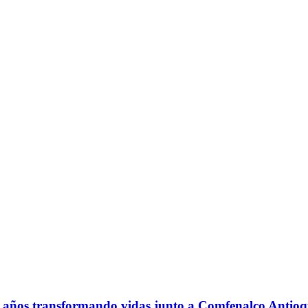
18 años transformando vidas junto a Comfenalco Antioq