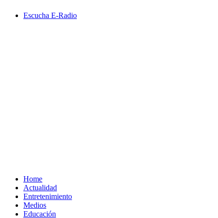
Saltar
Escucha E-Radio
al
contenido
Primary
Menu
Home
Actualidad
Entretenimiento
Medios
Educación