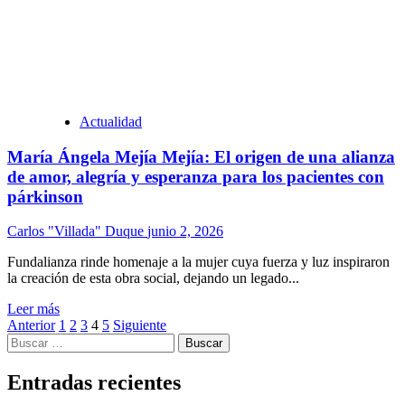
Actualidad
María Ángela Mejía Mejía: El origen de una alianza
de amor, alegría y esperanza para los pacientes con
párkinson
Carlos "Villada" Duque
junio 2, 2026
Fundalianza rinde homenaje a la mujer cuya fuerza y luz inspiraron
la creación de esta obra social, dejando un legado...
Leer más
Paginación
Anterior
1
2
3
4
5
Siguiente
Buscar:
de
entradas
Entradas recientes