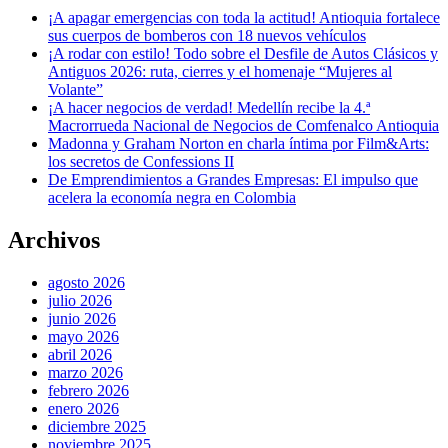
¡A apagar emergencias con toda la actitud! Antioquia fortalece
sus cuerpos de bomberos con 18 nuevos vehículos
¡A rodar con estilo! Todo sobre el Desfile de Autos Clásicos y
Antiguos 2026: ruta, cierres y el homenaje “Mujeres al
Volante”
¡A hacer negocios de verdad! Medellín recibe la 4.ª
Macrorrueda Nacional de Negocios de Comfenalco Antioquia
Madonna y Graham Norton en charla íntima por Film&Arts:
los secretos de Confessions II
De Emprendimientos a Grandes Empresas: El impulso que
acelera la economía negra en Colombia
Archivos
agosto 2026
julio 2026
junio 2026
mayo 2026
abril 2026
marzo 2026
febrero 2026
enero 2026
diciembre 2025
noviembre 2025