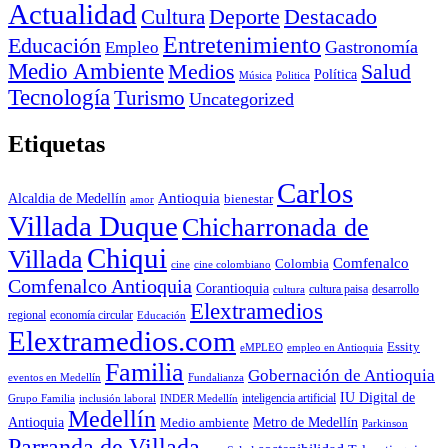
Actualidad
Deporte
Cultura
Destacado
Entretenimiento
Educación
Empleo
Gastronomía
Medio Ambiente
Medios
Salud
Política
Música
Politica
Tecnología
Turismo
Uncategorized
Etiquetas
Carlos
Antioquia
Alcaldia de Medellín
bienestar
amor
Villada Duque
Chicharronada de
Chiqui
Villada
Comfenalco
Colombia
cine colombiano
cine
Comfenalco Antioquia
Corantioquia
cultura
cultura paisa
desarrollo
Elextramedios
economía circular
regional
Educación
Elextramedios.com
Essity
empleo en Antioquia
eMPLEO
Familia
Gobernación de Antioquia
Fundalianza
eventos en Medellín
IU Digital de
inclusión laboral
INDER Medellín
inteligencia artificial
Grupo Familia
Medellín
Antioquia
Metro de Medellín
Medio ambiente
Parkinson
Parranda de Villada