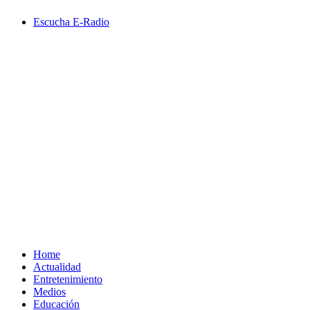
Saltar
Escucha E-Radio
al
contenido
Primary
Menu
Home
Actualidad
Entretenimiento
Medios
Educación