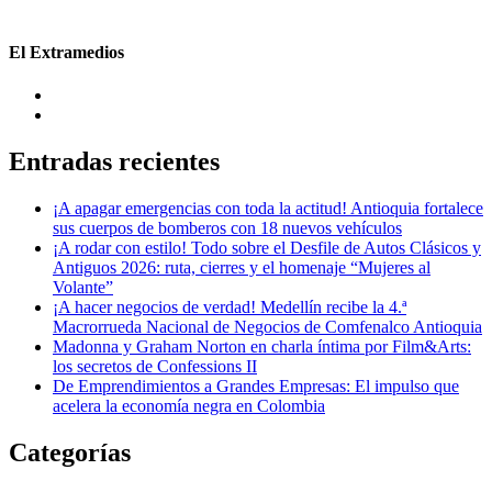
El Extramedios
Entradas recientes
¡A apagar emergencias con toda la actitud! Antioquia fortalece
sus cuerpos de bomberos con 18 nuevos vehículos
¡A rodar con estilo! Todo sobre el Desfile de Autos Clásicos y
Antiguos 2026: ruta, cierres y el homenaje “Mujeres al
Volante”
¡A hacer negocios de verdad! Medellín recibe la 4.ª
Macrorrueda Nacional de Negocios de Comfenalco Antioquia
Madonna y Graham Norton en charla íntima por Film&Arts:
los secretos de Confessions II
De Emprendimientos a Grandes Empresas: El impulso que
acelera la economía negra en Colombia
Categorías