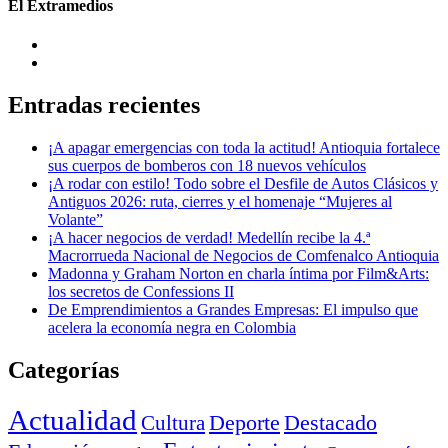
El Extramedios
Entradas recientes
¡A apagar emergencias con toda la actitud! Antioquia fortalece
sus cuerpos de bomberos con 18 nuevos vehículos
¡A rodar con estilo! Todo sobre el Desfile de Autos Clásicos y
Antiguos 2026: ruta, cierres y el homenaje “Mujeres al
Volante”
¡A hacer negocios de verdad! Medellín recibe la 4.ª
Macrorrueda Nacional de Negocios de Comfenalco Antioquia
Madonna y Graham Norton en charla íntima por Film&Arts:
los secretos de Confessions II
De Emprendimientos a Grandes Empresas: El impulso que
acelera la economía negra en Colombia
Categorías
Actualidad
Deporte
Cultura
Destacado