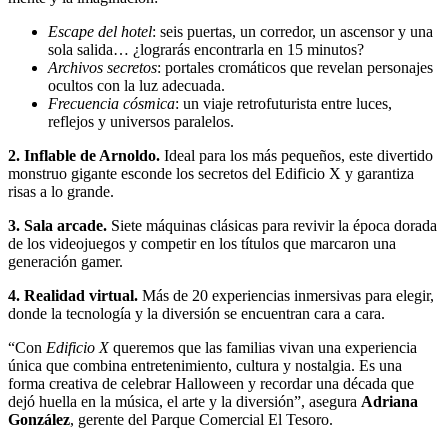
Escape del hotel
: seis puertas, un corredor, un ascensor y una
sola salida… ¿lograrás encontrarla en 15 minutos?
Archivos secretos
: portales cromáticos que revelan personajes
ocultos con la luz adecuada.
Frecuencia cósmica
: un viaje retrofuturista entre luces,
reflejos y universos paralelos.
2. Inflable de Arnoldo.
Ideal para los más pequeños, este divertido
monstruo gigante esconde los secretos del Edificio X y garantiza
risas a lo grande.
3. Sala arcade.
Siete máquinas clásicas para revivir la época dorada
de los videojuegos y competir en los títulos que marcaron una
generación gamer.
4. Realidad virtual.
Más de 20 experiencias inmersivas para elegir,
donde la tecnología y la diversión se encuentran cara a cara.
“Con
Edificio X
queremos que las familias vivan una experiencia
única que combina entretenimiento, cultura y nostalgia. Es una
forma creativa de celebrar Halloween y recordar una década que
dejó huella en la música, el arte y la diversión”, asegura
Adriana
González
, gerente del Parque Comercial El Tesoro.