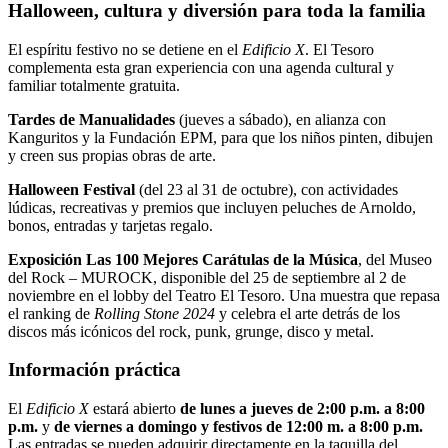
Halloween, cultura y diversión para toda la familia
El espíritu festivo no se detiene en el
Edificio X
. El Tesoro
complementa esta gran experiencia con una agenda cultural y
familiar totalmente gratuita.
Tardes de Manualidades
(jueves a sábado), en alianza con
Kanguritos y la Fundación EPM, para que los niños pinten, dibujen
y creen sus propias obras de arte.
Halloween Festival
(del 23 al 31 de octubre), con actividades
lúdicas, recreativas y premios que incluyen peluches de Arnoldo,
bonos, entradas y tarjetas regalo.
Exposición Las 100 Mejores Carátulas de la Música
, del Museo
del Rock – MUROCK, disponible del 25 de septiembre al 2 de
noviembre en el lobby del Teatro El Tesoro. Una muestra que repasa
el ranking de
Rolling Stone 2024
y celebra el arte detrás de los
discos más icónicos del rock, punk, grunge, disco y metal.
Información práctica
El
Edificio X
estará abierto
de lunes a jueves de 2:00 p.m. a 8:00
p.m.
y
de viernes a domingo y festivos de 12:00 m. a 8:00 p.m.
Las entradas se pueden adquirir directamente en la taquilla del