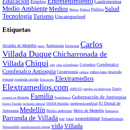
Entretenimiento
Educación
Empleo
Gastronomía
Medio Ambiente
Medios
Salud
Política
Música
Politica
Tecnología
Turismo
Uncategorized
Etiquetas
Carlos
Antioquia
Alcaldia de Medellín
bienestar
amor
Villada Duque
Chicharronada de
Chiqui
Villada
Comfenalco
Colombia
cine colombiano
cine
Comfenalco Antioquia
Corantioquia
cultura
cultura paisa
desarrollo
Elextramedios
economía circular
regional
Educación
Elextramedios.com
Essity
empleo en Antioquia
eMPLEO
Familia
Gobernación de Antioquia
Fundalianza
eventos en Medellín
IU Digital de
inclusión laboral
INDER Medellín
inteligencia artificial
Grupo Familia
Medellín
Antioquia
Metro de Medellín
Medio ambiente
Parkinson
Parranda de Villada
sostenibilidad
paz
Teleantioquia
Salud
vida
Villada
Telemedellín
transformación digital