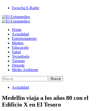
Saltar
Escucha E-Radio
al
contenido
Primary
Menu
Home
Actualidad
Entretenimiento
Medios
Educación
Salud
Tecnología
Turismo
Deporte
Medio Ambiente
Buscar:
Actualidad
Medellín viaja a los años 80 con el
Edificio X en El Tesoro