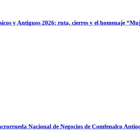
ásicos y Antiguos 2026: ruta, cierres y el homenaje “Mu
 Macrorrueda Nacional de Negocios de Comfenalco Antio