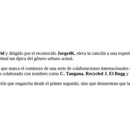
id
y dirigido por el reconocido
Jorge4K
, eleva la canción a una exper
itud tan típica del género urbano actual.
 que marca el comienzo de una serie de colaboraciones internacionales q
e ha colaborado con nombres como
C. Tangana
,
Recycled J
,
El Bugg
y
ción que engancha desde el primer segundo, sino que demuestran que l