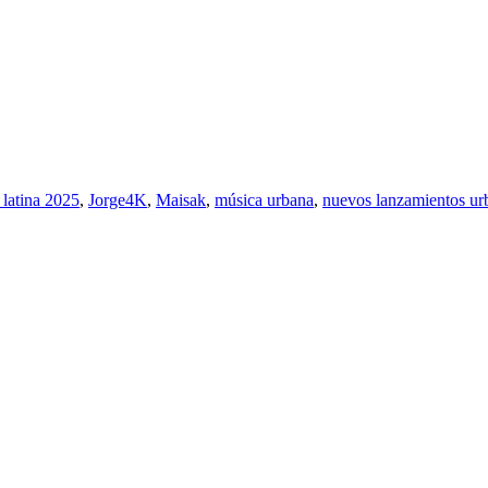
 latina 2025
,
Jorge4K
,
Maisak
,
música urbana
,
nuevos lanzamientos ur