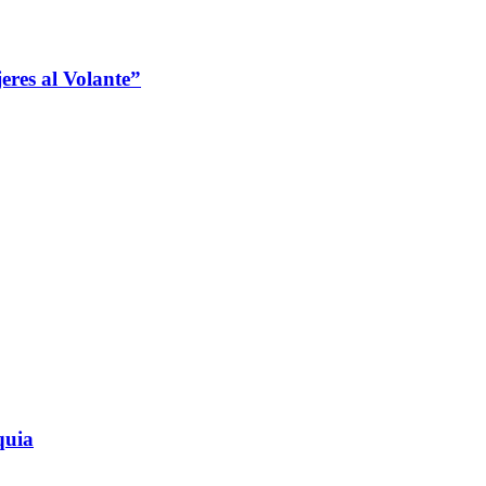
jeres al Volante”
quia