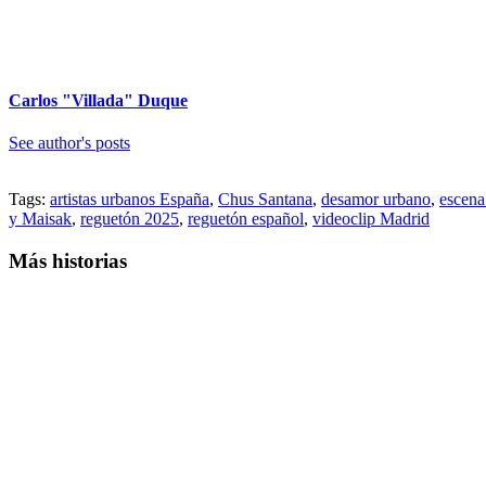
Carlos "Villada" Duque
See author's posts
Tags:
artistas urbanos España
,
Chus Santana
,
desamor urbano
,
escena
y Maisak
,
reguetón 2025
,
reguetón español
,
videoclip Madrid
Más historias