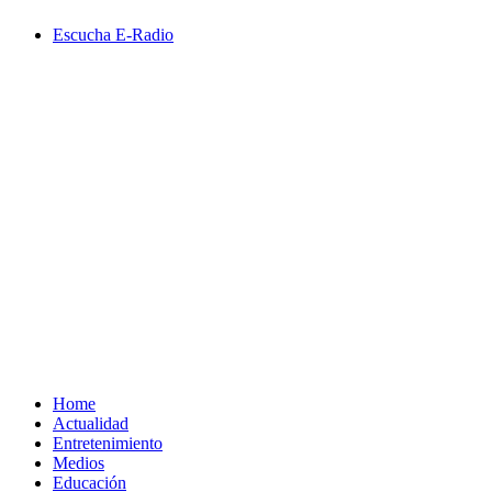
Saltar
Escucha E-Radio
al
contenido
Primary
Menu
Home
Actualidad
Entretenimiento
Medios
Educación