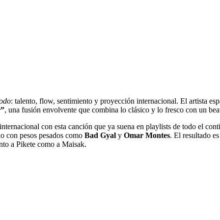
todo
: talento, flow, sentimiento y proyección internacional. El artista es
r”
, una fusión envolvente que combina lo clásico y lo fresco con un beat
 internacional con esta canción que ya suena en playlists de todo el co
jado con pesos pesados como
Bad Gyal
y
Omar Montes
. El resultado e
anto a Pikete como a Maisak.