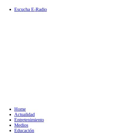
Saltar
Escucha E-Radio
al
contenido
Primary
Menu
Home
Actualidad
Entretenimiento
Medios
Educación