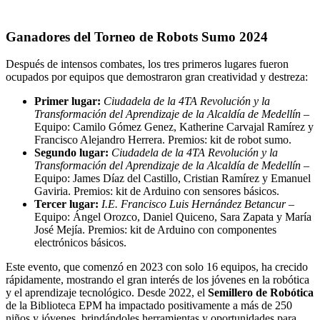
Ganadores del Torneo de Robots Sumo 2024
Después de intensos combates, los tres primeros lugares fueron
ocupados por equipos que demostraron gran creatividad y destreza:
Primer lugar:
Ciudadela de la 4TA Revolución y la
Transformación del Aprendizaje de la Alcaldía de Medellín
–
Equipo: Camilo Gómez Genez, Katherine Carvajal Ramírez y
Francisco Alejandro Herrera. Premios: kit de robot sumo.
Segundo lugar:
Ciudadela de la 4TA Revolución y la
Transformación del Aprendizaje de la Alcaldía de Medellín
–
Equipo: James Díaz del Castillo, Cristian Ramírez y Emanuel
Gaviria. Premios: kit de Arduino con sensores básicos.
Tercer lugar:
I.E. Francisco Luis Hernández Betancur
–
Equipo: Ángel Orozco, Daniel Quiceno, Sara Zapata y María
José Mejía. Premios: kit de Arduino con componentes
electrónicos básicos.
Este evento, que comenzó en 2023 con solo 16 equipos, ha crecido
rápidamente, mostrando el gran interés de los jóvenes en la robótica
y el aprendizaje tecnológico. Desde 2022, el
Semillero de Robótica
de la Biblioteca EPM ha impactado positivamente a más de 250
niños y jóvenes, brindándoles herramientas y oportunidades para