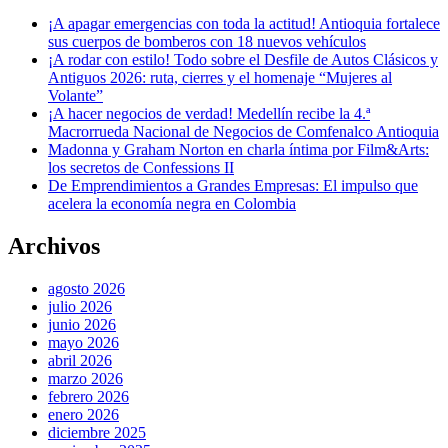
¡A apagar emergencias con toda la actitud! Antioquia fortalece
sus cuerpos de bomberos con 18 nuevos vehículos
¡A rodar con estilo! Todo sobre el Desfile de Autos Clásicos y
Antiguos 2026: ruta, cierres y el homenaje “Mujeres al
Volante”
¡A hacer negocios de verdad! Medellín recibe la 4.ª
Macrorrueda Nacional de Negocios de Comfenalco Antioquia
Madonna y Graham Norton en charla íntima por Film&Arts:
los secretos de Confessions II
De Emprendimientos a Grandes Empresas: El impulso que
acelera la economía negra en Colombia
Archivos
agosto 2026
julio 2026
junio 2026
mayo 2026
abril 2026
marzo 2026
febrero 2026
enero 2026
diciembre 2025