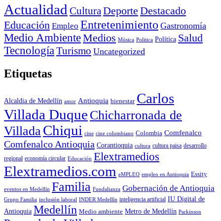
Actualidad
Deporte
Cultura
Destacado
Entretenimiento
Educación
Empleo
Gastronomía
Medio Ambiente
Medios
Salud
Política
Música
Politica
Tecnología
Turismo
Uncategorized
Etiquetas
Carlos
Antioquia
Alcaldia de Medellín
bienestar
amor
Villada Duque
Chicharronada de
Chiqui
Villada
Comfenalco
Colombia
cine colombiano
cine
Comfenalco Antioquia
Corantioquia
cultura
cultura paisa
desarrollo
Elextramedios
economía circular
regional
Educación
Elextramedios.com
Essity
empleo en Antioquia
eMPLEO
Familia
Gobernación de Antioquia
Fundalianza
eventos en Medellín
IU Digital de
inclusión laboral
INDER Medellín
inteligencia artificial
Grupo Familia
Medellín
Antioquia
Metro de Medellín
Medio ambiente
Parkinson