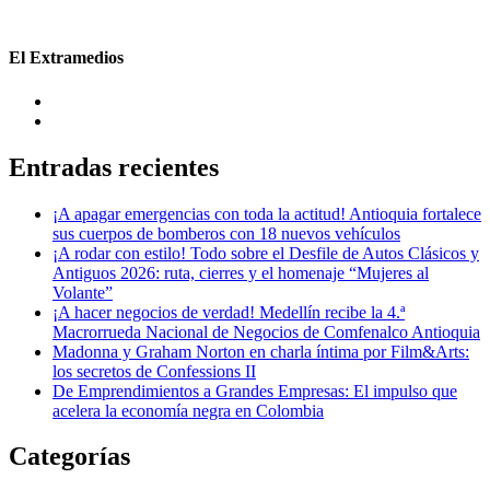
El Extramedios
Entradas recientes
¡A apagar emergencias con toda la actitud! Antioquia fortalece
sus cuerpos de bomberos con 18 nuevos vehículos
¡A rodar con estilo! Todo sobre el Desfile de Autos Clásicos y
Antiguos 2026: ruta, cierres y el homenaje “Mujeres al
Volante”
¡A hacer negocios de verdad! Medellín recibe la 4.ª
Macrorrueda Nacional de Negocios de Comfenalco Antioquia
Madonna y Graham Norton en charla íntima por Film&Arts:
los secretos de Confessions II
De Emprendimientos a Grandes Empresas: El impulso que
acelera la economía negra en Colombia
Categorías