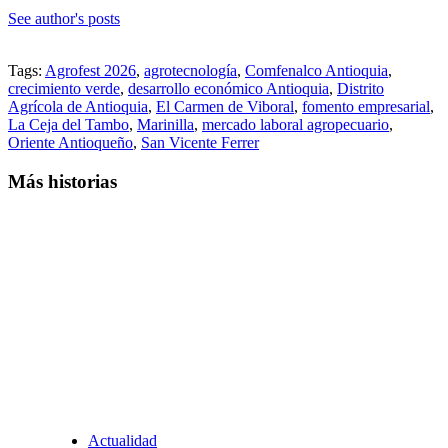
See author's posts
Tags:
Agrofest 2026
,
agrotecnología
,
Comfenalco Antioquia
,
crecimiento verde
,
desarrollo económico Antioquia
,
Distrito
Agrícola de Antioquia
,
El Carmen de Viboral
,
fomento empresarial
,
La Ceja del Tambo
,
Marinilla
,
mercado laboral agropecuario
,
Oriente Antioqueño
,
San Vicente Ferrer
Más historias
Actualidad