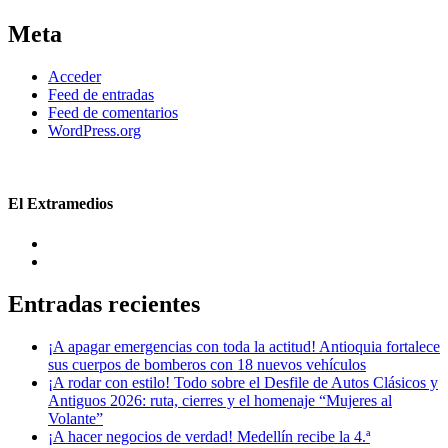
Meta
Acceder
Feed de entradas
Feed de comentarios
WordPress.org
El Extramedios
Entradas recientes
¡A apagar emergencias con toda la actitud! Antioquia fortalece
sus cuerpos de bomberos con 18 nuevos vehículos
¡A rodar con estilo! Todo sobre el Desfile de Autos Clásicos y
Antiguos 2026: ruta, cierres y el homenaje “Mujeres al
Volante”
¡A hacer negocios de verdad! Medellín recibe la 4.ª