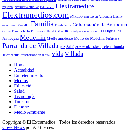
Elextramedios
economía circular
regional
Educación
Elextramedios.com
Essity
empleo en Antioquia
eMPLEO
Familia
Gobernación de Antioquia
Fundalianza
eventos en Medellín
IU Digital de
inclusión laboral
INDER Medellín
inteligencia artificial
Grupo Familia
Medellín
Antioquia
Metro de Medellín
Medio ambiente
Parkinson
Parranda de Villada
sostenibilidad
paz
Teleantioquia
Salud
vida
Villada
Telemedellín
transformación digital
Home
Actualidad
Entretenimiento
Medios
Educación
Salud
Tecnología
Turismo
Deporte
Medio Ambiente
Copyright © El Extramedios - Todos los derechos reservados.
|
CoverNews
por AF themes.