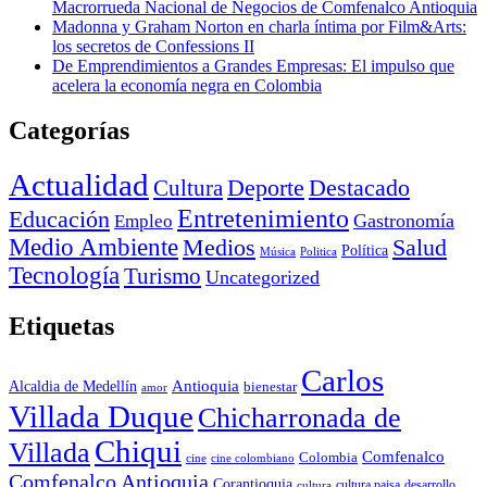
Macrorrueda Nacional de Negocios de Comfenalco Antioquia
Madonna y Graham Norton en charla íntima por Film&Arts:
los secretos de Confessions II
De Emprendimientos a Grandes Empresas: El impulso que
acelera la economía negra en Colombia
Categorías
Actualidad
Deporte
Cultura
Destacado
Entretenimiento
Educación
Empleo
Gastronomía
Medio Ambiente
Medios
Salud
Política
Música
Politica
Tecnología
Turismo
Uncategorized
Etiquetas
Carlos
Antioquia
Alcaldia de Medellín
bienestar
amor
Villada Duque
Chicharronada de
Chiqui
Villada
Comfenalco
Colombia
cine colombiano
cine
Comfenalco Antioquia
Corantioquia
cultura
cultura paisa
desarrollo