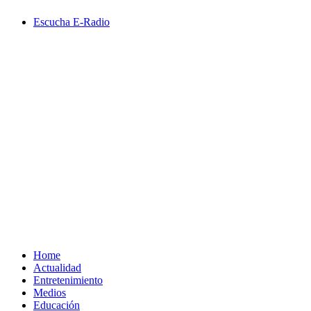
Saltar
Escucha E-Radio
al
contenido
Primary
Menu
Home
Actualidad
Entretenimiento
Medios
Educación