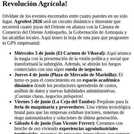
Revolución Agrícola!
Olvídate de los eventos encerrados entre cuatro paredes en un solo
lugar.
Agrofest 2026
será un circuito dinámico e itinerante que
recorrerá cuatro joyas del Oriente en alianza con la Cámara de
Comercio del Oriente Antioqueño, la Gobernación de Antioquia y
las alcaldías locales. Aquí tienes la hoja de ruta para que programes
tu GPS empresarial:
Miércoles 3 de junio (El Carmen de Viboral):
Aquí arranca
la magia con la presentación de la visión política y social que
transformará la subregión. Además, se abrirán los fuegos
comerciales con una súper
rueda de negocios
.
Jueves 4 de junio (Plaza de Mercado de Marinilla):
El
turno es para el conocimiento en un
espacio académico
dinámico
donde los productores aprenderán de costos,
análisis de datos y nuevas habilidades administrativas.
¡Cuentas claras, negocios prósperos!
Viernes 5 de junio (La Ceja del Tambo):
Prepárate para la
feria de maquinaria y proveedores
. Una vitrina tecnológica
brutal para que las empresas exhiban tractores, sistemas de
riego automatizados y soluciones de última generación.
Sábado 6 de junio (San Vicente Ferrer):
Cerramos con
broche de oro viviendo
experiencias agroindustriales
territoriales
, muestras de proyectos innovadores que rompen