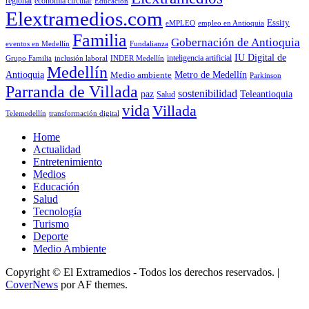
economía circular
regional
Educación
Elextramedios.com
Essity
empleo en Antioquia
eMPLEO
Familia
Gobernación de Antioquia
Fundalianza
eventos en Medellín
IU Digital de
inclusión laboral
INDER Medellín
inteligencia artificial
Grupo Familia
Medellín
Antioquia
Metro de Medellín
Medio ambiente
Parkinson
Parranda de Villada
sostenibilidad
paz
Teleantioquia
Salud
vida
Villada
Telemedellín
transformación digital
Home
Actualidad
Entretenimiento
Medios
Educación
Salud
Tecnología
Turismo
Deporte
Medio Ambiente
Copyright © El Extramedios - Todos los derechos reservados.
|
CoverNews
por AF themes.