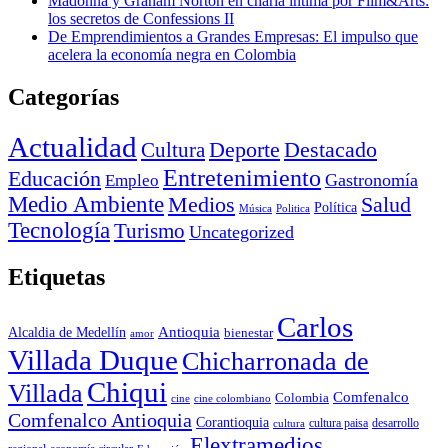
Madonna y Graham Norton en charla íntima por Film&Arts:
los secretos de Confessions II
De Emprendimientos a Grandes Empresas: El impulso que
acelera la economía negra en Colombia
Categorías
Actualidad
Deporte
Cultura
Destacado
Entretenimiento
Educación
Empleo
Gastronomía
Medio Ambiente
Medios
Salud
Política
Música
Politica
Tecnología
Turismo
Uncategorized
Etiquetas
Carlos
Antioquia
Alcaldia de Medellín
bienestar
amor
Villada Duque
Chicharronada de
Chiqui
Villada
Comfenalco
Colombia
cine colombiano
cine
Comfenalco Antioquia
Corantioquia
cultura
cultura paisa
desarrollo
Elextramedios