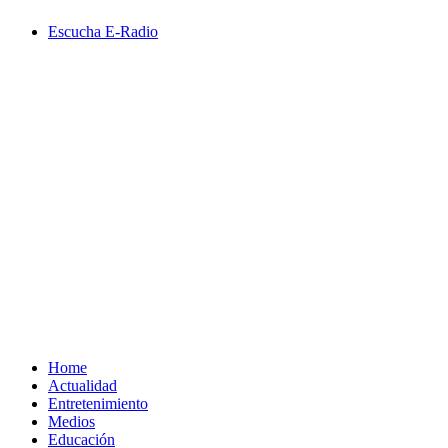
Saltar
Escucha E-Radio
al
contenido
Primary
Menu
Home
Actualidad
Entretenimiento
Medios
Educación