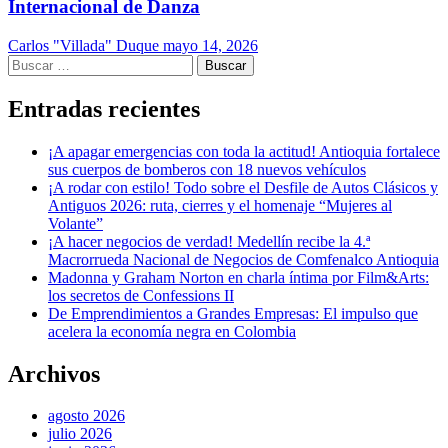
Internacional de Danza
Carlos "Villada" Duque
mayo 14, 2026
Buscar:
Entradas recientes
¡A apagar emergencias con toda la actitud! Antioquia fortalece
sus cuerpos de bomberos con 18 nuevos vehículos
¡A rodar con estilo! Todo sobre el Desfile de Autos Clásicos y
Antiguos 2026: ruta, cierres y el homenaje “Mujeres al
Volante”
¡A hacer negocios de verdad! Medellín recibe la 4.ª
Macrorrueda Nacional de Negocios de Comfenalco Antioquia
Madonna y Graham Norton en charla íntima por Film&Arts:
los secretos de Confessions II
De Emprendimientos a Grandes Empresas: El impulso que
acelera la economía negra en Colombia
Archivos
agosto 2026
julio 2026