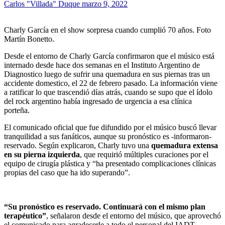
Carlos "Villada" Duque
marzo 9, 2022
Charly García en el show sorpresa cuando cumplió 70 años. Foto
Martín Bonetto.
Desde el entorno de Charly García confirmaron que el músico está
internado desde hace dos semanas en el Instituto Argentino de
Diagnostico luego de sufrir una quemadura en sus piernas tras un
accidente domestico, el 22 de febrero pasado. La información viene
a ratificar lo que trascendió días atrás, cuando se supo que el ídolo
del rock argentino había ingresado de urgencia a esa clínica
porteña.
El comunicado oficial que fue difundido por el músico buscó llevar
tranquilidad a sus fanáticos, aunque su pronóstico es -informaron-
reservado. Según explicaron, Charly tuvo una
quemadura extensa
en su pierna izquierda
, que requirió múltiples curaciones por el
equipo de cirugía plástica y “ha presentado complicaciones clínicas
propias del caso que ha ido superando”.
“Su pronóstico es reservado. Continuará con el mismo plan
terapéutico”
, señalaron desde el entorno del músico, que aprovechó
el comunicado para agradecerle a todo el personal del IADT –