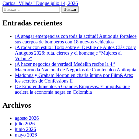
Carlos "Villada" Duque
julio 14, 2026
Buscar:
Entradas recientes
¡A apagar emergencias con toda la actitud! Antioquia fortalece
sus cuerpos de bomberos con 18 nuevos vehículos
¡A rodar con estilo! Todo sobre el Desfile de Autos Clásicos y
Antiguos 2026: ruta, cierres y el homenaje “Mujeres al
Volante”
¡A hacer negocios de verdad! Medellín recibe la 4.ª
Macrorrueda Nacional de Negocios de Comfenalco Antioquia
Madonna y Graham Norton en charla íntima por Film&Arts:
los secretos de Confessions II
De Emprendimientos a Grandes Empresas: El impulso que
acelera la economía negra en Colombia
Archivos
agosto 2026
julio 2026
junio 2026
mayo 2026