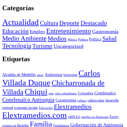
Categorías
Actualidad
Deporte
Cultura
Destacado
Entretenimiento
Educación
Empleo
Gastronomía
Medio Ambiente
Medios
Salud
Política
Música
Politica
Tecnología
Turismo
Uncategorized
Etiquetas
Carlos
Antioquia
Alcaldia de Medellín
bienestar
amor
Villada Duque
Chicharronada de
Chiqui
Villada
Comfenalco
Colombia
cine colombiano
cine
Comfenalco Antioquia
Corantioquia
cultura
cultura paisa
desarrollo
Elextramedios
economía circular
regional
Educación
Elextramedios.com
Essity
empleo en Antioquia
eMPLEO
Familia
Gobernación de Antioquia
Fundalianza
eventos en Medellín