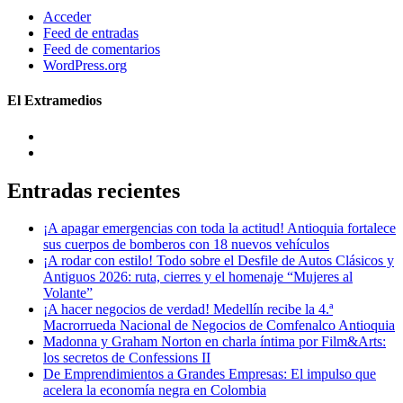
Acceder
Feed de entradas
Feed de comentarios
WordPress.org
El Extramedios
Entradas recientes
¡A apagar emergencias con toda la actitud! Antioquia fortalece
sus cuerpos de bomberos con 18 nuevos vehículos
¡A rodar con estilo! Todo sobre el Desfile de Autos Clásicos y
Antiguos 2026: ruta, cierres y el homenaje “Mujeres al
Volante”
¡A hacer negocios de verdad! Medellín recibe la 4.ª
Macrorrueda Nacional de Negocios de Comfenalco Antioquia
Madonna y Graham Norton en charla íntima por Film&Arts:
los secretos de Confessions II
De Emprendimientos a Grandes Empresas: El impulso que
acelera la economía negra en Colombia