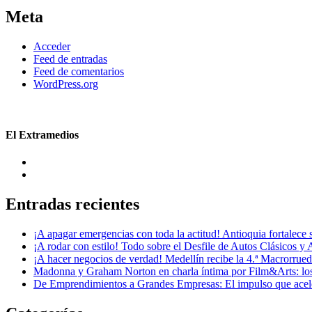
Meta
Acceder
Feed de entradas
Feed de comentarios
WordPress.org
El Extramedios
Entradas recientes
¡A apagar emergencias con toda la actitud! Antioquia fortalec
¡A rodar con estilo! Todo sobre el Desfile de Autos Clásicos y 
¡A hacer negocios de verdad! Medellín recibe la 4.ª Macrorru
Madonna y Graham Norton en charla íntima por Film&Arts: los 
De Emprendimientos a Grandes Empresas: El impulso que acel