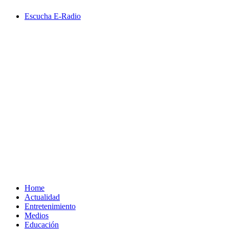
Saltar
Escucha E-Radio
al
contenido
Primary
Menu
Home
Actualidad
Entretenimiento
Medios
Educación