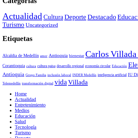
Categorías
Actualidad
Deporte
Cultura
Destacado
Educac
Turismo
Uncategorized
Etiquetas
Carlos Villad
Antioquia
Alcaldia de Medellín
bienestar
amor
Ele
Corantioquia
economía circular
cultura
cultura paisa
desarrollo regional
Educación
Antioquia
IU Di
inclusión laboral
INDER Medellín
inteligencia artificial
Grupo Familia
vida
Villada
Telemedellín
transformación digital
Home
Actualidad
Entretenimiento
Medios
Educación
Salud
Tecnología
Turismo