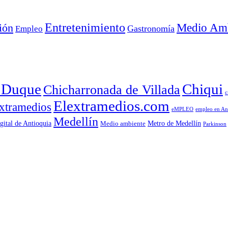
Entretenimiento
Medio Amb
ión
Empleo
Gastronomía
a Duque
Chiqui
Chicharronada de Villada
c
Elextramedios.com
xtramedios
empleo en An
eMPLEO
Medellín
gital de Antioquia
Metro de Medellín
Medio ambiente
Parkinson