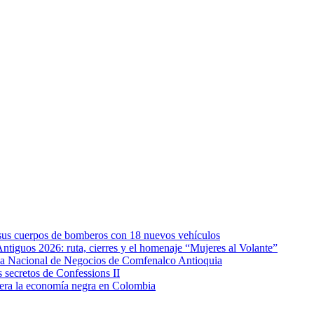
e sus cuerpos de bomberos con 18 nuevos vehículos
Antiguos 2026: ruta, cierres y el homenaje “Mujeres al Volante”
eda Nacional de Negocios de Comfenalco Antioquia
secretos de Confessions II
era la economía negra en Colombia