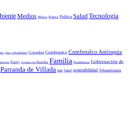
iente
Medios
Salud
Tecnología
Política
Música
Politica
Comfenalco Antioquia
Comfenalco
Colombia
cine colombiano
ine
Familia
Gobernación de
Essity
tioquia
Fundalianza
eventos en Medellín
Parranda de Villada
sostenibilidad
paz
Teleantioquia
Salud