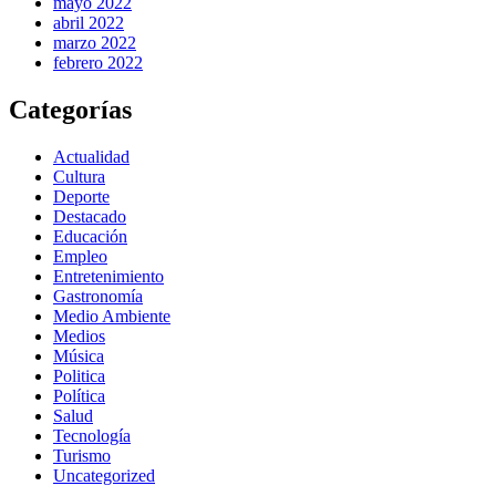
mayo 2022
abril 2022
marzo 2022
febrero 2022
Categorías
Actualidad
Cultura
Deporte
Destacado
Educación
Empleo
Entretenimiento
Gastronomía
Medio Ambiente
Medios
Música
Politica
Política
Salud
Tecnología
Turismo
Uncategorized