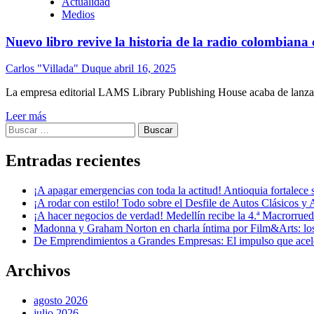
Actualidad
Medios
Nuevo libro revive la historia de la radio colombiana
Carlos "Villada" Duque
abril 16, 2025
La empresa editorial LAMS Library Publishing House acaba de lanzar
Leer más
Buscar:
Entradas recientes
¡A apagar emergencias con toda la actitud! Antioquia fortalec
¡A rodar con estilo! Todo sobre el Desfile de Autos Clásicos y 
¡A hacer negocios de verdad! Medellín recibe la 4.ª Macrorru
Madonna y Graham Norton en charla íntima por Film&Arts: los 
De Emprendimientos a Grandes Empresas: El impulso que acel
Archivos
agosto 2026
julio 2026