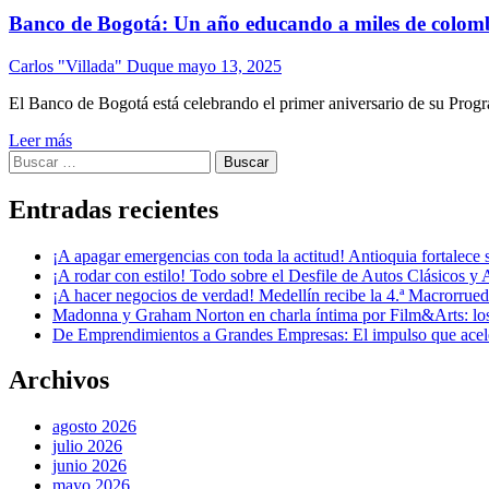
Banco de Bogotá: Un año educando a miles de colomb
Carlos "Villada" Duque
mayo 13, 2025
El Banco de Bogotá está celebrando el primer aniversario de su Progra
Leer más
Buscar:
Entradas recientes
¡A apagar emergencias con toda la actitud! Antioquia fortalec
¡A rodar con estilo! Todo sobre el Desfile de Autos Clásicos y 
¡A hacer negocios de verdad! Medellín recibe la 4.ª Macrorru
Madonna y Graham Norton en charla íntima por Film&Arts: los 
De Emprendimientos a Grandes Empresas: El impulso que acel
Archivos
agosto 2026
julio 2026
junio 2026
mayo 2026