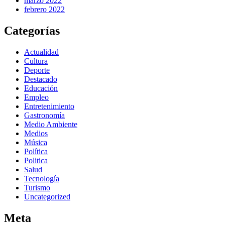
marzo 2022
febrero 2022
Categorías
Actualidad
Cultura
Deporte
Destacado
Educación
Empleo
Entretenimiento
Gastronomía
Medio Ambiente
Medios
Música
Política
Politica
Salud
Tecnología
Turismo
Uncategorized
Meta