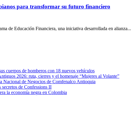
ianos para transformar su futuro financiero
ma de Educación Financiera, una iniciativa desarrollada en alianza...
e sus cuerpos de bomberos con 18 nuevos vehículos
Antiguos 2026: ruta, cierres y el homenaje “Mujeres al Volante”
eda Nacional de Negocios de Comfenalco Antioquia
secretos de Confessions II
era la economía negra en Colombia