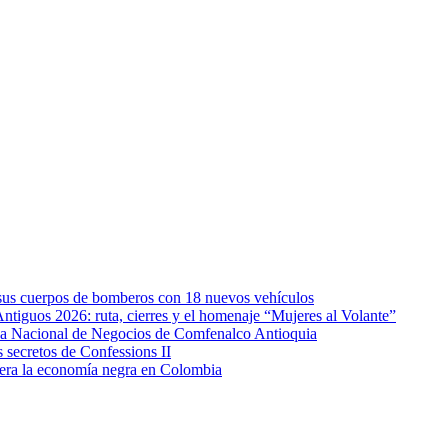
e sus cuerpos de bomberos con 18 nuevos vehículos
Antiguos 2026: ruta, cierres y el homenaje “Mujeres al Volante”
eda Nacional de Negocios de Comfenalco Antioquia
secretos de Confessions II
era la economía negra en Colombia