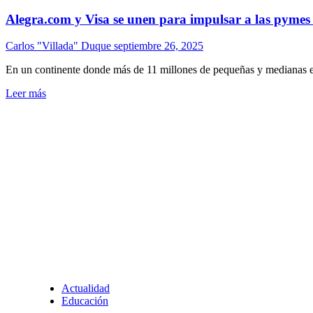
Alegra.com y Visa se unen para impulsar a las pymes d
Carlos "Villada" Duque
septiembre 26, 2025
En un continente donde más de 11 millones de pequeñas y medianas emp
Leer más
Actualidad
Educación