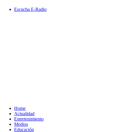
Saltar
Escucha E-Radio
al
contenido
Primary
Menu
Home
Actualidad
Entretenimiento
Medios
Educación