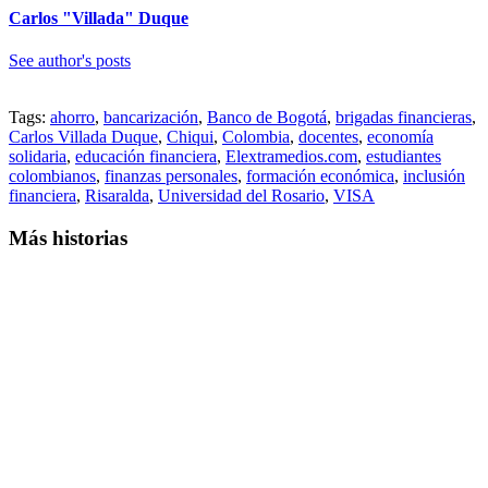
Carlos "Villada" Duque
See author's posts
Tags:
ahorro
,
bancarización
,
Banco de Bogotá
,
brigadas financieras
,
Carlos Villada Duque
,
Chiqui
,
Colombia
,
docentes
,
economía
solidaria
,
educación financiera
,
Elextramedios.com
,
estudiantes
colombianos
,
finanzas personales
,
formación económica
,
inclusión
financiera
,
Risaralda
,
Universidad del Rosario
,
VISA
Más historias