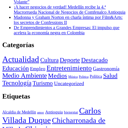
Volante”
¡A hacer negocios de verdad! Medellín recibe la 4.ª
Macrorrueda Nacional de Negocios de Comfenalco Antioquia
Madonna y Graham Norton en charla íntima por Film&Arts:
los secretos de Confessions II
De Emprendimientos a Grandes Empresas: El impulso que
acelera la economía negra en Colombia
Categorías
Actualidad
Deporte
Cultura
Destacado
Entretenimiento
Educación
Empleo
Gastronomía
Medio Ambiente
Medios
Salud
Política
Música
Politica
Tecnología
Turismo
Uncategorized
Etiquetas
Carlos
Antioquia
Alcaldia de Medellín
bienestar
amor
Villada Duque
Chicharronada de