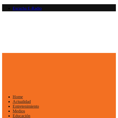
Saltar
Escucha E-Radio
al
contenido
Primary
Menu
Home
Actualidad
Entretenimiento
Medios
Educación