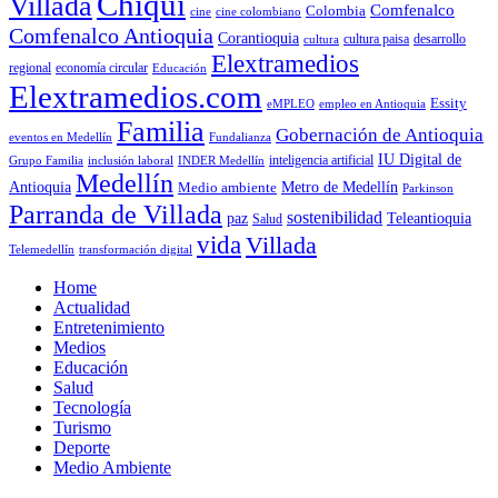
Chiqui
Villada
Comfenalco
Colombia
cine colombiano
cine
Comfenalco Antioquia
Corantioquia
cultura
cultura paisa
desarrollo
Elextramedios
economía circular
regional
Educación
Elextramedios.com
Essity
empleo en Antioquia
eMPLEO
Familia
Gobernación de Antioquia
Fundalianza
eventos en Medellín
IU Digital de
inclusión laboral
INDER Medellín
inteligencia artificial
Grupo Familia
Medellín
Antioquia
Metro de Medellín
Medio ambiente
Parkinson
Parranda de Villada
sostenibilidad
paz
Teleantioquia
Salud
vida
Villada
Telemedellín
transformación digital
Home
Actualidad
Entretenimiento
Medios
Educación
Salud
Tecnología
Turismo
Deporte
Medio Ambiente