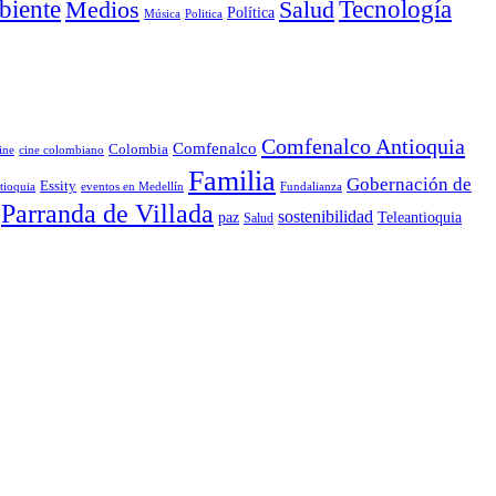
iente
Medios
Salud
Tecnología
Política
Música
Politica
Comfenalco Antioquia
Comfenalco
Colombia
cine colombiano
ine
Familia
Gobernación de
Essity
tioquia
Fundalianza
eventos en Medellín
Parranda de Villada
sostenibilidad
paz
Teleantioquia
Salud