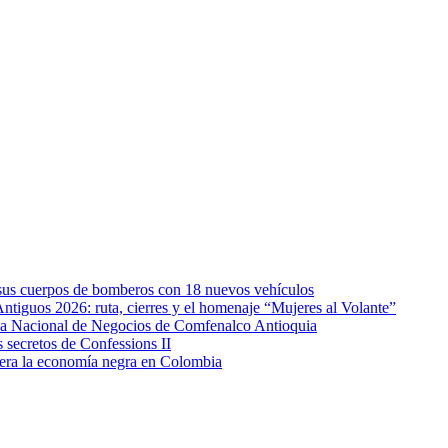
e sus cuerpos de bomberos con 18 nuevos vehículos
Antiguos 2026: ruta, cierres y el homenaje “Mujeres al Volante”
eda Nacional de Negocios de Comfenalco Antioquia
secretos de Confessions II
era la economía negra en Colombia