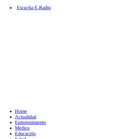
Saltar
Escucha E-Radio
al
contenido
Primary
Menu
Home
Actualidad
Entretenimiento
Medios
Educación