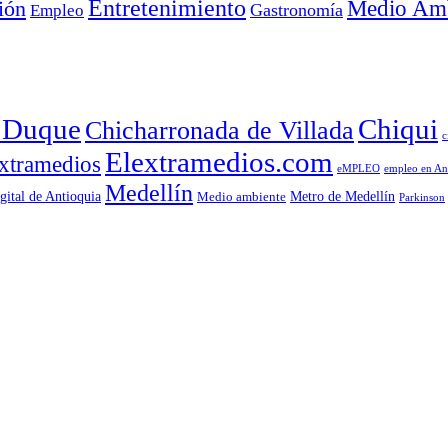
Entretenimiento
Medio Amb
ión
Empleo
Gastronomía
a Duque
Chiqui
Chicharronada de Villada
c
Elextramedios.com
xtramedios
empleo en An
eMPLEO
Medellín
gital de Antioquia
Metro de Medellín
Medio ambiente
Parkinson