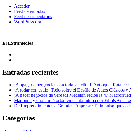
Acceder
Feed de entradas
Feed de comentarios
WordPress.org
El Extramedios
Entradas recientes
¡A apagar emergencias con toda la actitud! Antioquia fortalec
¡A rodar con estilo! Todo sobre el Desfile de Autos Clásicos y 
¡A hacer negocios de verdad! Medellín recibe la 4.ª Macrorru
Madonna y Graham Norton en charla íntima por Film&Arts: los 
De Emprendimientos a Grandes Empresas: El impulso que acel
Categorías