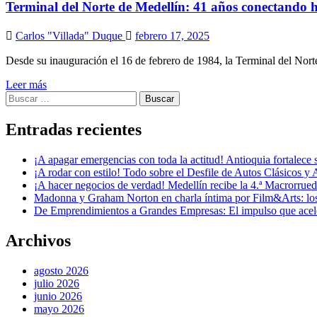
Terminal del Norte de Medellín: 41 años conectando h
Carlos "Villada" Duque
febrero 17, 2025
Desde su inauguración el 16 de febrero de 1984, la Terminal del Nort
Leer más
Buscar:
Entradas recientes
¡A apagar emergencias con toda la actitud! Antioquia fortalec
¡A rodar con estilo! Todo sobre el Desfile de Autos Clásicos y 
¡A hacer negocios de verdad! Medellín recibe la 4.ª Macrorru
Madonna y Graham Norton en charla íntima por Film&Arts: los 
De Emprendimientos a Grandes Empresas: El impulso que acel
Archivos
agosto 2026
julio 2026
junio 2026
mayo 2026