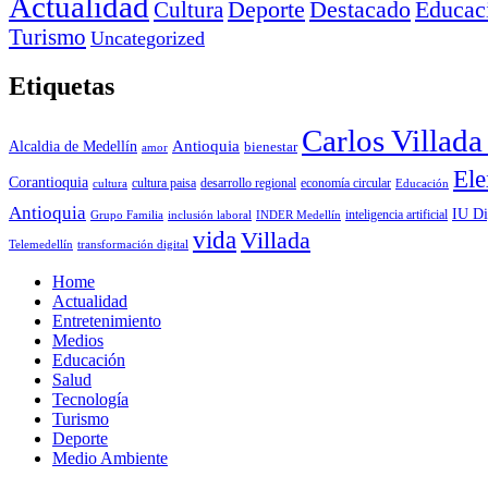
Actualidad
Deporte
Cultura
Destacado
Educac
Turismo
Uncategorized
Etiquetas
Carlos Villad
Antioquia
Alcaldia de Medellín
bienestar
amor
Ele
Corantioquia
economía circular
cultura
cultura paisa
desarrollo regional
Educación
Antioquia
IU Di
inclusión laboral
INDER Medellín
inteligencia artificial
Grupo Familia
vida
Villada
Telemedellín
transformación digital
Home
Actualidad
Entretenimiento
Medios
Educación
Salud
Tecnología
Turismo
Deporte
Medio Ambiente