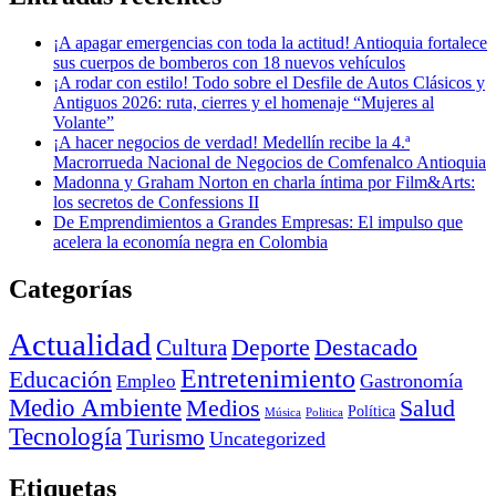
¡A apagar emergencias con toda la actitud! Antioquia fortalece
sus cuerpos de bomberos con 18 nuevos vehículos
¡A rodar con estilo! Todo sobre el Desfile de Autos Clásicos y
Antiguos 2026: ruta, cierres y el homenaje “Mujeres al
Volante”
¡A hacer negocios de verdad! Medellín recibe la 4.ª
Macrorrueda Nacional de Negocios de Comfenalco Antioquia
Madonna y Graham Norton en charla íntima por Film&Arts:
los secretos de Confessions II
De Emprendimientos a Grandes Empresas: El impulso que
acelera la economía negra en Colombia
Categorías
Actualidad
Deporte
Cultura
Destacado
Entretenimiento
Educación
Empleo
Gastronomía
Medio Ambiente
Medios
Salud
Política
Música
Politica
Tecnología
Turismo
Uncategorized
Etiquetas