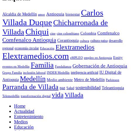
Carlos
Antioquia
Alcaldia de Medellín
bienestar
amor
Villada Duque
Chicharronada de
Chiqui
Villada
Comfenalco
Colombia
cine colombiano
cine
Comfenalco Antioquia
Corantioquia
cultura
cultura paisa
desarrollo
Elextramedios
economía circular
regional
Educación
Elextramedios.com
Essity
empleo en Antioquia
eMPLEO
Familia
Gobernación de Antioquia
Fundalianza
eventos en Medellín
IU Digital de
inclusión laboral
INDER Medellín
inteligencia artificial
Grupo Familia
Medellín
Antioquia
Metro de Medellín
Medio ambiente
Parkinson
Parranda de Villada
sostenibilidad
paz
Teleantioquia
Salud
vida
Villada
Telemedellín
transformación digital
Home
Actualidad
Entretenimiento
Medios
Educación