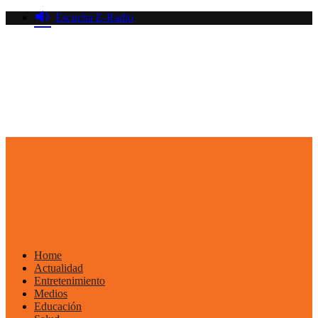
Saltar
Escucha E-Radio
al
contenido
Primary
Menu
Home
Actualidad
Entretenimiento
Medios
Educación