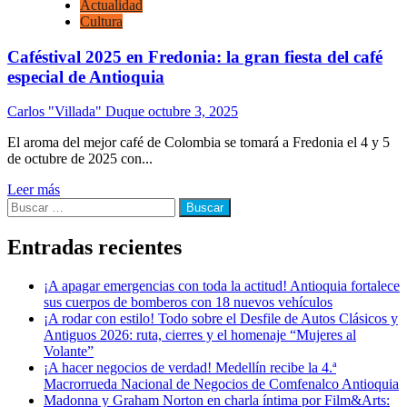
Actualidad
Cultura
Caféstival 2025 en Fredonia: la gran fiesta del café
especial de Antioquia
Carlos "Villada" Duque
octubre 3, 2025
El aroma del mejor café de Colombia se tomará a Fredonia el 4 y 5
de octubre de 2025 con...
Leer más
Buscar:
Entradas recientes
¡A apagar emergencias con toda la actitud! Antioquia fortalece
sus cuerpos de bomberos con 18 nuevos vehículos
¡A rodar con estilo! Todo sobre el Desfile de Autos Clásicos y
Antiguos 2026: ruta, cierres y el homenaje “Mujeres al
Volante”
¡A hacer negocios de verdad! Medellín recibe la 4.ª
Macrorrueda Nacional de Negocios de Comfenalco Antioquia
Madonna y Graham Norton en charla íntima por Film&Arts: