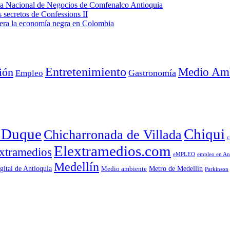
eda Nacional de Negocios de Comfenalco Antioquia
secretos de Confessions II
era la economía negra en Colombia
Entretenimiento
Medio Amb
ión
Empleo
Gastronomía
a Duque
Chiqui
Chicharronada de Villada
c
Elextramedios.com
xtramedios
empleo en An
eMPLEO
Medellín
gital de Antioquia
Metro de Medellín
Medio ambiente
Parkinson