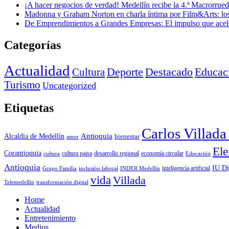
¡A hacer negocios de verdad! Medellín recibe la 4.ª Macrorru
Madonna y Graham Norton en charla íntima por Film&Arts: los 
De Emprendimientos a Grandes Empresas: El impulso que acel
Categorías
Actualidad
Deporte
Cultura
Destacado
Educac
Turismo
Uncategorized
Etiquetas
Carlos Villad
Antioquia
Alcaldia de Medellín
bienestar
amor
Ele
Corantioquia
economía circular
cultura
cultura paisa
desarrollo regional
Educación
Antioquia
IU Di
inclusión laboral
INDER Medellín
inteligencia artificial
Grupo Familia
vida
Villada
Telemedellín
transformación digital
Home
Actualidad
Entretenimiento
Medios