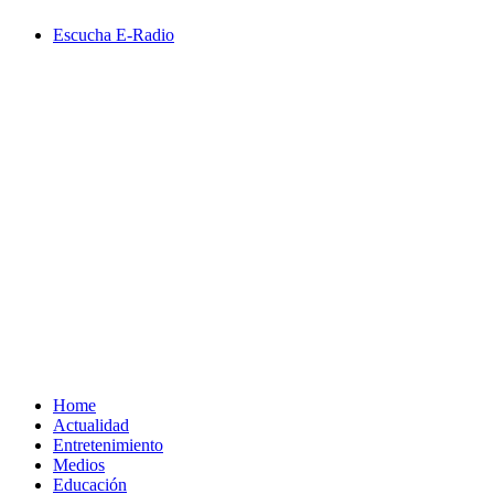
Saltar
Escucha E-Radio
al
contenido
Primary
Menu
Home
Actualidad
Entretenimiento
Medios
Educación