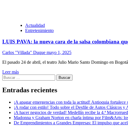
Actualidad
Entretenimiento
LUIS PAVA: la nueva cara de la salsa colombiana que
Carlos "Villada" Duque
mayo 1, 2025
El pasado 24 de abril, el teatro Julio Mario Santo Domingo en Bogotá 
Leer más
Buscar:
Entradas recientes
¡A apagar emergencias con toda la actitud! Antioquia fortalec
¡A rodar con estilo! Todo sobre el Desfile de Autos Clásicos y 
¡A hacer negocios de verdad! Medellín recibe la 4.ª Macrorru
Madonna y Graham Norton en charla íntima por Film&Arts: los 
De Emprendimientos a Grandes Empresas: El impulso que acel