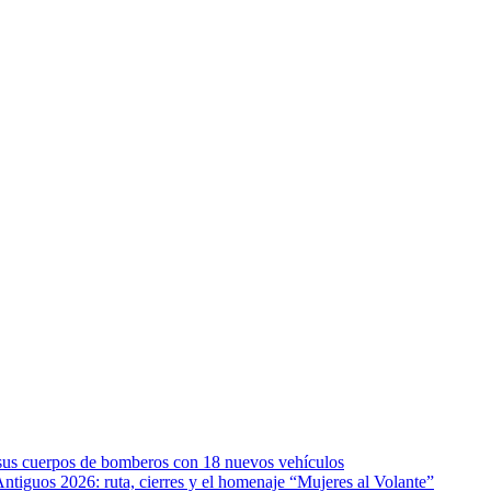
e sus cuerpos de bomberos con 18 nuevos vehículos
Antiguos 2026: ruta, cierres y el homenaje “Mujeres al Volante”