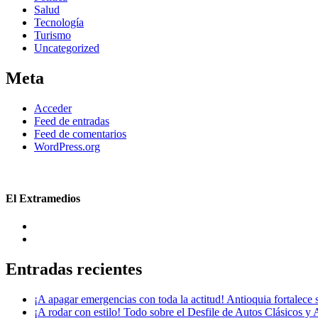
Salud
Tecnología
Turismo
Uncategorized
Meta
Acceder
Feed de entradas
Feed de comentarios
WordPress.org
El Extramedios
Entradas recientes
¡A apagar emergencias con toda la actitud! Antioquia fortalec
¡A rodar con estilo! Todo sobre el Desfile de Autos Clásicos y 