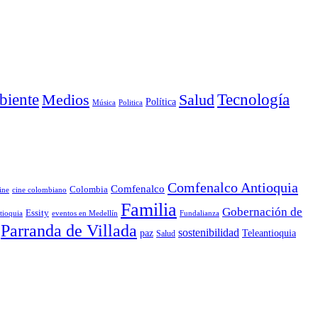
iente
Medios
Salud
Tecnología
Política
Música
Politica
Comfenalco Antioquia
Comfenalco
Colombia
cine colombiano
ine
Familia
Gobernación de
Essity
tioquia
Fundalianza
eventos en Medellín
Parranda de Villada
sostenibilidad
paz
Teleantioquia
Salud