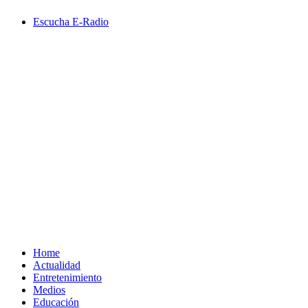
Saltar
Escucha E-Radio
al
contenido
Primary
Menu
Home
Actualidad
Entretenimiento
Medios
Educación