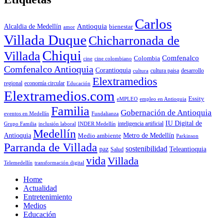
Carlos
Antioquia
Alcaldia de Medellín
bienestar
amor
Villada Duque
Chicharronada de
Chiqui
Villada
Comfenalco
Colombia
cine colombiano
cine
Comfenalco Antioquia
Corantioquia
cultura
cultura paisa
desarrollo
Elextramedios
economía circular
regional
Educación
Elextramedios.com
Essity
empleo en Antioquia
eMPLEO
Familia
Gobernación de Antioquia
Fundalianza
eventos en Medellín
IU Digital de
inclusión laboral
INDER Medellín
inteligencia artificial
Grupo Familia
Medellín
Antioquia
Metro de Medellín
Medio ambiente
Parkinson
Parranda de Villada
sostenibilidad
paz
Teleantioquia
Salud
vida
Villada
Telemedellín
transformación digital
Home
Actualidad
Entretenimiento
Medios
Educación