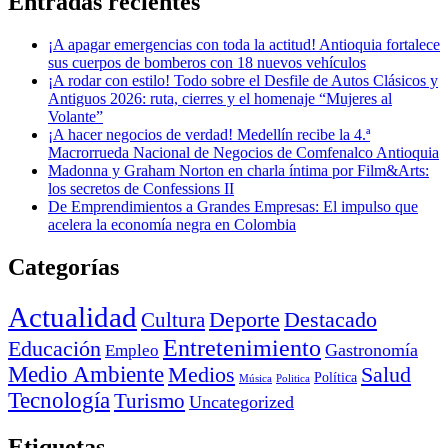
Entradas recientes
¡A apagar emergencias con toda la actitud! Antioquia fortalece
sus cuerpos de bomberos con 18 nuevos vehículos
¡A rodar con estilo! Todo sobre el Desfile de Autos Clásicos y
Antiguos 2026: ruta, cierres y el homenaje “Mujeres al
Volante”
¡A hacer negocios de verdad! Medellín recibe la 4.ª
Macrorrueda Nacional de Negocios de Comfenalco Antioquia
Madonna y Graham Norton en charla íntima por Film&Arts:
los secretos de Confessions II
De Emprendimientos a Grandes Empresas: El impulso que
acelera la economía negra en Colombia
Categorías
Actualidad
Deporte
Cultura
Destacado
Entretenimiento
Educación
Empleo
Gastronomía
Medio Ambiente
Medios
Salud
Política
Música
Politica
Tecnología
Turismo
Uncategorized
Etiquetas