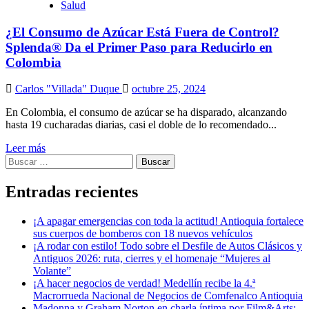
Salud
¿El Consumo de Azúcar Está Fuera de Control?
Splenda® Da el Primer Paso para Reducirlo en
Colombia
Carlos "Villada" Duque
octubre 25, 2024
En Colombia, el consumo de azúcar se ha disparado, alcanzando
hasta 19 cucharadas diarias, casi el doble de lo recomendado...
Leer más
Buscar:
Entradas recientes
¡A apagar emergencias con toda la actitud! Antioquia fortalece
sus cuerpos de bomberos con 18 nuevos vehículos
¡A rodar con estilo! Todo sobre el Desfile de Autos Clásicos y
Antiguos 2026: ruta, cierres y el homenaje “Mujeres al
Volante”
¡A hacer negocios de verdad! Medellín recibe la 4.ª
Macrorrueda Nacional de Negocios de Comfenalco Antioquia
Madonna y Graham Norton en charla íntima por Film&Arts: