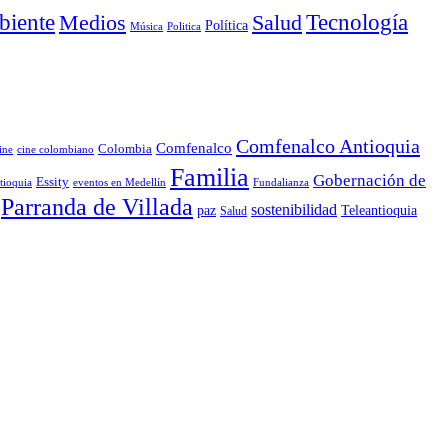
iente
Medios
Salud
Tecnología
Política
Música
Politica
Comfenalco Antioquia
Comfenalco
Colombia
cine colombiano
ine
Familia
Gobernación de
Essity
tioquia
Fundalianza
eventos en Medellín
Parranda de Villada
sostenibilidad
paz
Teleantioquia
Salud