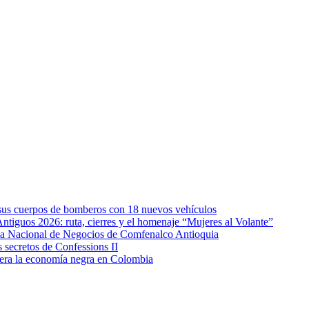
e sus cuerpos de bomberos con 18 nuevos vehículos
Antiguos 2026: ruta, cierres y el homenaje “Mujeres al Volante”
eda Nacional de Negocios de Comfenalco Antioquia
secretos de Confessions II
era la economía negra en Colombia