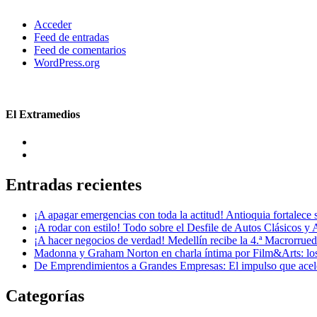
Acceder
Feed de entradas
Feed de comentarios
WordPress.org
El Extramedios
Entradas recientes
¡A apagar emergencias con toda la actitud! Antioquia fortalec
¡A rodar con estilo! Todo sobre el Desfile de Autos Clásicos y 
¡A hacer negocios de verdad! Medellín recibe la 4.ª Macrorru
Madonna y Graham Norton en charla íntima por Film&Arts: los 
De Emprendimientos a Grandes Empresas: El impulso que acel
Categorías