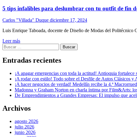
5 tips infalibles para deslumbrar con tu outfit de fin 
Carlos "Villada" Duque
diciembre 17, 2024
Luis Enrique Taboada, docente de Diseño de Modas del Politécnico Gr
Leer más
Buscar:
Entradas recientes
¡A apagar emergencias con toda la actitud! Antioquia fortalec
¡A rodar con estilo! Todo sobre el Desfile de Autos Clásicos y 
¡A hacer negocios de verdad! Medellín recibe la 4.ª Macrorru
Madonna y Graham Norton en charla íntima por Film&Arts: los 
De Emprendimientos a Grandes Empresas: El impulso que acel
Archivos
agosto 2026
julio 2026
junio 2026