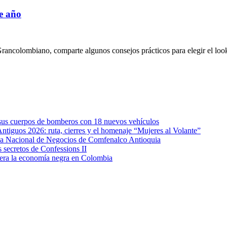
de año
ancolombiano, comparte algunos consejos prácticos para elegir el look 
e sus cuerpos de bomberos con 18 nuevos vehículos
Antiguos 2026: ruta, cierres y el homenaje “Mujeres al Volante”
eda Nacional de Negocios de Comfenalco Antioquia
secretos de Confessions II
era la economía negra en Colombia