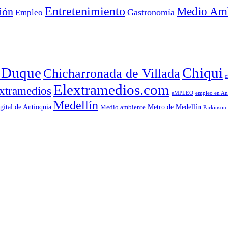
Entretenimiento
Medio Amb
ión
Empleo
Gastronomía
a Duque
Chiqui
Chicharronada de Villada
c
Elextramedios.com
xtramedios
empleo en An
eMPLEO
Medellín
gital de Antioquia
Metro de Medellín
Medio ambiente
Parkinson