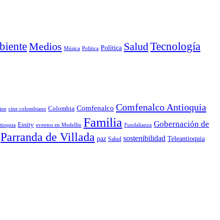
iente
Medios
Salud
Tecnología
Política
Música
Politica
Comfenalco Antioquia
Comfenalco
Colombia
cine colombiano
ine
Familia
Gobernación de
Essity
tioquia
Fundalianza
eventos en Medellín
Parranda de Villada
sostenibilidad
paz
Teleantioquia
Salud