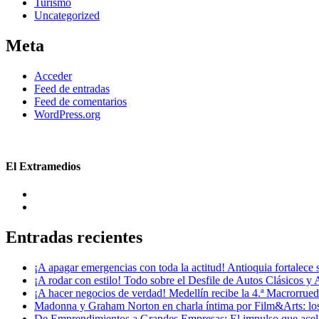
Turismo
Uncategorized
Meta
Acceder
Feed de entradas
Feed de comentarios
WordPress.org
El Extramedios
Entradas recientes
¡A apagar emergencias con toda la actitud! Antioquia fortalec
¡A rodar con estilo! Todo sobre el Desfile de Autos Clásicos y 
¡A hacer negocios de verdad! Medellín recibe la 4.ª Macrorru
Madonna y Graham Norton en charla íntima por Film&Arts: los 
De Emprendimientos a Grandes Empresas: El impulso que acel