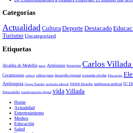
Categorías
Actualidad
Deporte
Cultura
Destacado
Educac
Turismo
Uncategorized
Etiquetas
Carlos Villad
Antioquia
Alcaldia de Medellín
bienestar
amor
Ele
Corantioquia
economía circular
cultura
cultura paisa
desarrollo regional
Educación
Antioquia
IU Di
inclusión laboral
INDER Medellín
inteligencia artificial
Grupo Familia
vida
Villada
Telemedellín
transformación digital
Home
Actualidad
Entretenimiento
Medios
Educación
Salud