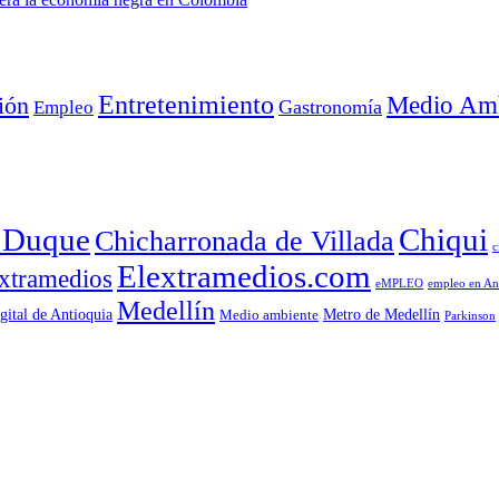
Entretenimiento
Medio Amb
ión
Empleo
Gastronomía
a Duque
Chiqui
Chicharronada de Villada
c
Elextramedios.com
xtramedios
empleo en An
eMPLEO
Medellín
gital de Antioquia
Metro de Medellín
Medio ambiente
Parkinson