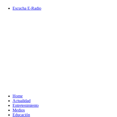
Saltar
Escucha E-Radio
al
contenido
Primary
Menu
Home
Actualidad
Entretenimiento
Medios
Educación