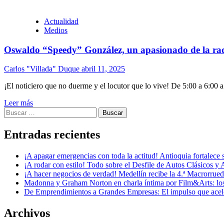
Actualidad
Medios
Oswaldo “Speedy” González, un apasionado de la ra
Carlos "Villada" Duque
abril 11, 2025
¡El noticiero que no duerme y el locutor que lo vive! De 5:00 a 6:00 a
Leer más
Buscar:
Entradas recientes
¡A apagar emergencias con toda la actitud! Antioquia fortalec
¡A rodar con estilo! Todo sobre el Desfile de Autos Clásicos y 
¡A hacer negocios de verdad! Medellín recibe la 4.ª Macrorru
Madonna y Graham Norton en charla íntima por Film&Arts: los 
De Emprendimientos a Grandes Empresas: El impulso que acel
Archivos