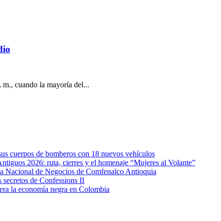
dio
. m., cuando la mayoría del...
e sus cuerpos de bomberos con 18 nuevos vehículos
Antiguos 2026: ruta, cierres y el homenaje “Mujeres al Volante”
eda Nacional de Negocios de Comfenalco Antioquia
secretos de Confessions II
era la economía negra en Colombia