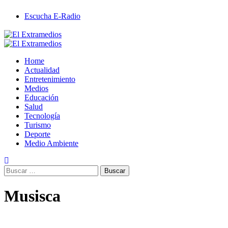
Saltar
Escucha E-Radio
al
contenido
Primary
Menu
Home
Actualidad
Entretenimiento
Medios
Educación
Salud
Tecnología
Turismo
Deporte
Medio Ambiente
Buscar:
Musisca