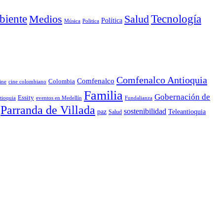
iente
Medios
Salud
Tecnología
Política
Música
Politica
Comfenalco Antioquia
Comfenalco
Colombia
cine colombiano
ine
Familia
Gobernación de
Essity
tioquia
Fundalianza
eventos en Medellín
Parranda de Villada
sostenibilidad
paz
Teleantioquia
Salud