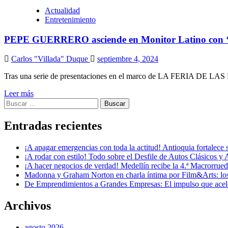
Actualidad
Entretenimiento
PEPE GUERRERO asciende en Monitor Latino con ‘C
Carlos "Villada" Duque
septiembre 4, 2024
Tras una serie de presentaciones en el marco de LA FERIA DE L
Leer más
Buscar:
Entradas recientes
¡A apagar emergencias con toda la actitud! Antioquia fortalec
¡A rodar con estilo! Todo sobre el Desfile de Autos Clásicos y 
¡A hacer negocios de verdad! Medellín recibe la 4.ª Macrorru
Madonna y Graham Norton en charla íntima por Film&Arts: los 
De Emprendimientos a Grandes Empresas: El impulso que acel
Archivos
agosto 2026