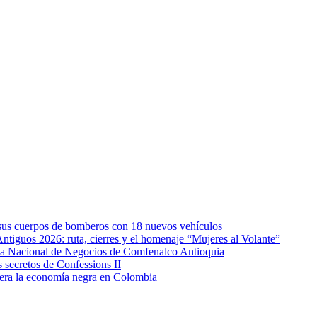
e sus cuerpos de bomberos con 18 nuevos vehículos
Antiguos 2026: ruta, cierres y el homenaje “Mujeres al Volante”
eda Nacional de Negocios de Comfenalco Antioquia
secretos de Confessions II
era la economía negra en Colombia