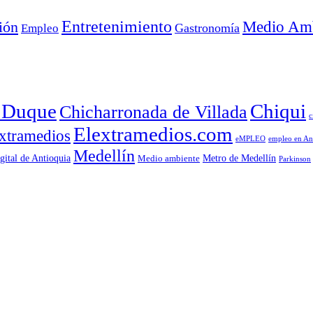
Entretenimiento
Medio Amb
ión
Empleo
Gastronomía
a Duque
Chiqui
Chicharronada de Villada
c
Elextramedios.com
xtramedios
empleo en An
eMPLEO
Medellín
gital de Antioquia
Metro de Medellín
Medio ambiente
Parkinson