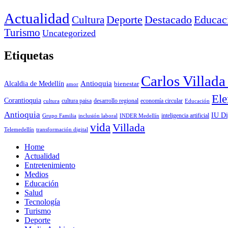
Actualidad
Deporte
Cultura
Destacado
Educac
Turismo
Uncategorized
Etiquetas
Carlos Villad
Antioquia
Alcaldia de Medellín
bienestar
amor
Ele
Corantioquia
economía circular
cultura
cultura paisa
desarrollo regional
Educación
Antioquia
IU Di
inclusión laboral
INDER Medellín
inteligencia artificial
Grupo Familia
vida
Villada
Telemedellín
transformación digital
Home
Actualidad
Entretenimiento
Medios
Educación
Salud
Tecnología
Turismo
Deporte