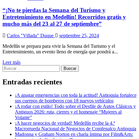
“¡No te pierdas la Semana del Turismo y
Entretenimiento en Medellín! Recorridos gratis y
mucho más del 23 al 27 de septiembre”
Carlos "Villada" Duque
septiembre 25, 2024
Medellín se prepara para vivir la Semana del Turismo y el
Entretenimiento, un evento lleno de energía que pondrá a...
Leer más
Buscar:
Entradas recientes
¡A apagar emergencias con toda la actitud! Antioquia fortalece
sus cuerpos de bomberos con 18 nuevos vehículos
¡A rodar con estilo! Todo sobre el Desfile de Autos Clásicos y
Antiguos 2026: ruta, cierres y el homenaje “Mujeres al
Volante”
¡A hacer negocios de verdad! Medellín recibe la 4.ª
Macrorrueda Nacional de Negocios de Comfenalco Antioquia
Madonna y Graham Norton en charla íntima por Film&Arts: