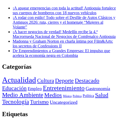
¡A apagar emergencias con toda la actitud! Antioquia fortalece
sus cuerpos de bomberos con 18 nuevos vehículos
¡A rodar con estilo! Todo sobre el Desfile de Autos Clásicos y
Antiguos 2026: ruta, cierres y el homenaje “Mujeres al
Volante”
¡A hacer negocios de verdad! Medellín recibe la 4.ª
Macrorrueda Nacional de Negocios de Comfenalco Antioquia
Madonna y Graham Norton en charla íntima por Film&Arts:
los secretos de Confessions II
De Emprendimientos a Grandes Empresas: El impulso que
acelera la economía negra en Colombia
Categorías
Actualidad
Deporte
Cultura
Destacado
Entretenimiento
Educación
Empleo
Gastronomía
Medio Ambiente
Medios
Salud
Política
Música
Politica
Tecnología
Turismo
Uncategorized
Etiquetas