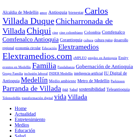
Carlos
Antioquia
Alcaldia de Medellín
bienestar
amor
Villada Duque
Chicharronada de
Chiqui
Villada
Comfenalco
Colombia
cine colombiano
cine
Comfenalco Antioquia
Corantioquia
cultura
cultura paisa
desarrollo
Elextramedios
economía circular
regional
Educación
Elextramedios.com
Essity
empleo en Antioquia
eMPLEO
Familia
Gobernación de Antioquia
Fundalianza
eventos en Medellín
IU Digital de
inclusión laboral
INDER Medellín
inteligencia artificial
Grupo Familia
Medellín
Antioquia
Metro de Medellín
Medio ambiente
Parkinson
Parranda de Villada
sostenibilidad
paz
Teleantioquia
Salud
vida
Villada
Telemedellín
transformación digital
Home
Actualidad
Entretenimiento
Medios
Educación
Salud