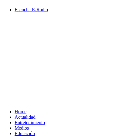
Saltar
Escucha E-Radio
al
contenido
Primary
Menu
Home
Actualidad
Entretenimiento
Medios
Educación