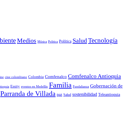
iente
Medios
Salud
Tecnología
Política
Música
Politica
Comfenalco Antioquia
Comfenalco
Colombia
cine colombiano
ine
Familia
Gobernación de
Essity
tioquia
Fundalianza
eventos en Medellín
Parranda de Villada
sostenibilidad
paz
Teleantioquia
Salud