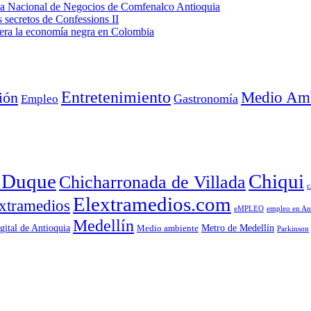
eda Nacional de Negocios de Comfenalco Antioquia
secretos de Confessions II
era la economía negra en Colombia
Entretenimiento
Medio Amb
ión
Empleo
Gastronomía
a Duque
Chiqui
Chicharronada de Villada
c
Elextramedios.com
xtramedios
empleo en An
eMPLEO
Medellín
gital de Antioquia
Metro de Medellín
Medio ambiente
Parkinson