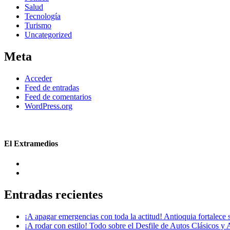
Salud
Tecnología
Turismo
Uncategorized
Meta
Acceder
Feed de entradas
Feed de comentarios
WordPress.org
El Extramedios
Entradas recientes
¡A apagar emergencias con toda la actitud! Antioquia fortalec
¡A rodar con estilo! Todo sobre el Desfile de Autos Clásicos y 