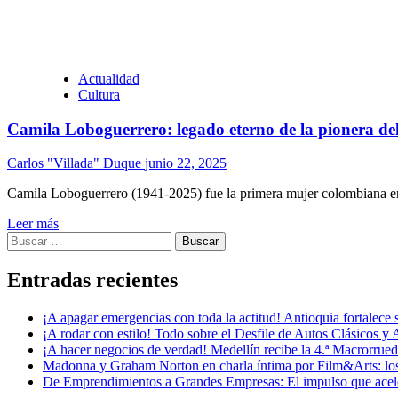
Actualidad
Cultura
Camila Loboguerrero: legado eterno de la pionera de
Carlos "Villada" Duque
junio 22, 2025
Camila Loboguerrero (1941-2025) fue la primera mujer colombiana en 
Leer más
Buscar:
Entradas recientes
¡A apagar emergencias con toda la actitud! Antioquia fortalec
¡A rodar con estilo! Todo sobre el Desfile de Autos Clásicos y 
¡A hacer negocios de verdad! Medellín recibe la 4.ª Macrorru
Madonna y Graham Norton en charla íntima por Film&Arts: los 
De Emprendimientos a Grandes Empresas: El impulso que acel