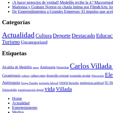
¡A hacer negocios de verdad! Medellín recibe la 4.ª Macrorru
Madonna y Graham Norton en charla íntima por Film&Arts: los 
De Emprendimientos a Grandes Empresas: El impulso que acel
Categorías
Actualidad
Deporte
Cultura
Destacado
Educac
Turismo
Uncategorized
Etiquetas
Carlos Villad
Antioquia
Alcaldia de Medellín
bienestar
amor
Ele
Corantioquia
economía circular
cultura
cultura paisa
desarrollo regional
Educación
Antioquia
IU Di
inclusión laboral
INDER Medellín
inteligencia artificial
Grupo Familia
vida
Villada
Telemedellín
transformación digital
Home
Actualidad
Entretenimiento
Medios