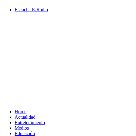
Saltar
Escucha E-Radio
al
contenido
Primary
Menu
Home
Actualidad
Entretenimiento
Medios
Educación