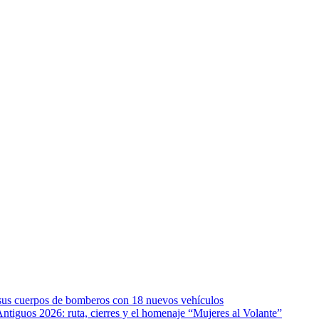
e sus cuerpos de bomberos con 18 nuevos vehículos
Antiguos 2026: ruta, cierres y el homenaje “Mujeres al Volante”