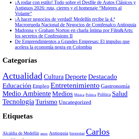
¡A rodar con estilo! Todo sobre el Desfile de Autos Clásicos y
Antiguos 2026: ruta, cierres y el homenaje “Mujeres al
Volante”
¡A hacer negocios de verdad! Medellín recibe la 4.ª
Macrorrueda Nacional de Negocios de Comfenalco Antioquia
Madonna y Graham Norton en charla íntima por Film&Arts:
los secretos de Confessions II
De Emprendimientos a Grandes Empresas: El impulso que
acelera la economía negra en Colombia
Categorías
Actualidad
Deporte
Cultura
Destacado
Entretenimiento
Educación
Empleo
Gastronomía
Medio Ambiente
Medios
Salud
Política
Música
Politica
Tecnología
Turismo
Uncategorized
Etiquetas
Carlos
Antioquia
Alcaldia de Medellín
bienestar
amor