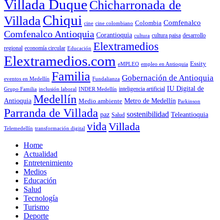
Villada Duque
Chicharronada de
Chiqui
Villada
Comfenalco
Colombia
cine colombiano
cine
Comfenalco Antioquia
Corantioquia
cultura
cultura paisa
desarrollo
Elextramedios
economía circular
regional
Educación
Elextramedios.com
Essity
empleo en Antioquia
eMPLEO
Familia
Gobernación de Antioquia
Fundalianza
eventos en Medellín
IU Digital de
inclusión laboral
INDER Medellín
inteligencia artificial
Grupo Familia
Medellín
Antioquia
Metro de Medellín
Medio ambiente
Parkinson
Parranda de Villada
sostenibilidad
paz
Teleantioquia
Salud
vida
Villada
Telemedellín
transformación digital
Home
Actualidad
Entretenimiento
Medios
Educación
Salud
Tecnología
Turismo
Deporte