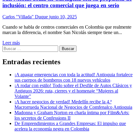
inclusión: el centro comercial que juega en serio
Carlos "Villada" Duque
junio 10, 2025
Cuando se habla de centros comerciales en Colombia que realmente
marcan la diferencia, el nombre San Nicolás siempre tiene un...
Leer más
Buscar:
Entradas recientes
¡A apagar emergencias con toda la actitud! Antioquia fortalece
sus cuerpos de bomberos con 18 nuevos vehículos
¡A rodar con estilo! Todo sobre el Desfile de Autos Clásicos y
Antiguos 2026: ruta, cierres y el homenaje “Mujeres al
Volante”
¡A hacer negocios de verdad! Medellín recibe la 4.ª
Macrorrueda Nacional de Negocios de Comfenalco Antioquia
Madonna y Graham Norton en charla íntima por Film&Arts:
los secretos de Confessions II
De Emprendimientos a Grandes Empresas: El impulso que
acelera la economía negra en Colombia