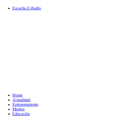
Saltar
Escucha E-Radio
al
contenido
Primary
Menu
Home
Actualidad
Entretenimiento
Medios
Educación