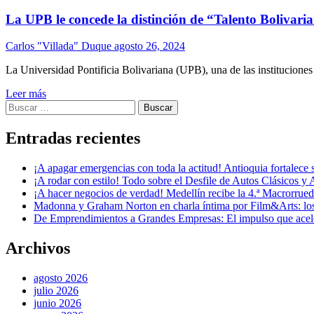
La UPB le concede la distinción de “Talento Bolivar
Carlos "Villada" Duque
agosto 26, 2024
La Universidad Pontificia Bolivariana (UPB), una de las instituciones
Leer más
Buscar:
Entradas recientes
¡A apagar emergencias con toda la actitud! Antioquia fortalec
¡A rodar con estilo! Todo sobre el Desfile de Autos Clásicos y 
¡A hacer negocios de verdad! Medellín recibe la 4.ª Macrorru
Madonna y Graham Norton en charla íntima por Film&Arts: los 
De Emprendimientos a Grandes Empresas: El impulso que acel
Archivos
agosto 2026
julio 2026
junio 2026