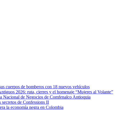
e sus cuerpos de bomberos con 18 nuevos vehículos
Antiguos 2026: ruta, cierres y el homenaje “Mujeres al Volante”
eda Nacional de Negocios de Comfenalco Antioquia
secretos de Confessions II
era la economía negra en Colombia