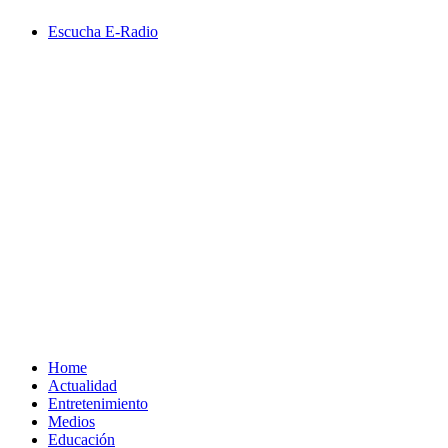
Saltar
Escucha E-Radio
al
contenido
Primary
Menu
Home
Actualidad
Entretenimiento
Medios
Educación