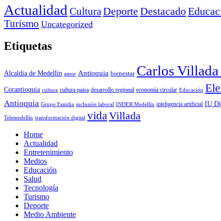
Actualidad
Deporte
Cultura
Destacado
Educac
Turismo
Uncategorized
Etiquetas
Carlos Villad
Antioquia
Alcaldia de Medellín
bienestar
amor
Ele
Corantioquia
economía circular
cultura
cultura paisa
desarrollo regional
Educación
Antioquia
IU Di
inclusión laboral
INDER Medellín
inteligencia artificial
Grupo Familia
vida
Villada
Telemedellín
transformación digital
Home
Actualidad
Entretenimiento
Medios
Educación
Salud
Tecnología
Turismo
Deporte
Medio Ambiente