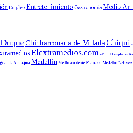
Entretenimiento
Medio Amb
ión
Empleo
Gastronomía
a Duque
Chiqui
Chicharronada de Villada
c
Elextramedios.com
xtramedios
empleo en An
eMPLEO
Medellín
gital de Antioquia
Metro de Medellín
Medio ambiente
Parkinson