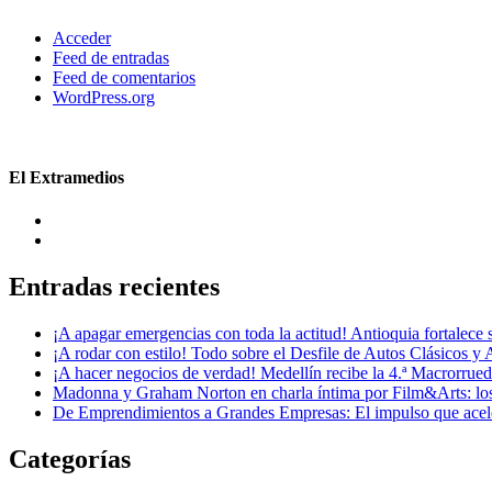
Acceder
Feed de entradas
Feed de comentarios
WordPress.org
El Extramedios
Entradas recientes
¡A apagar emergencias con toda la actitud! Antioquia fortalec
¡A rodar con estilo! Todo sobre el Desfile de Autos Clásicos y 
¡A hacer negocios de verdad! Medellín recibe la 4.ª Macrorru
Madonna y Graham Norton en charla íntima por Film&Arts: los 
De Emprendimientos a Grandes Empresas: El impulso que acel
Categorías