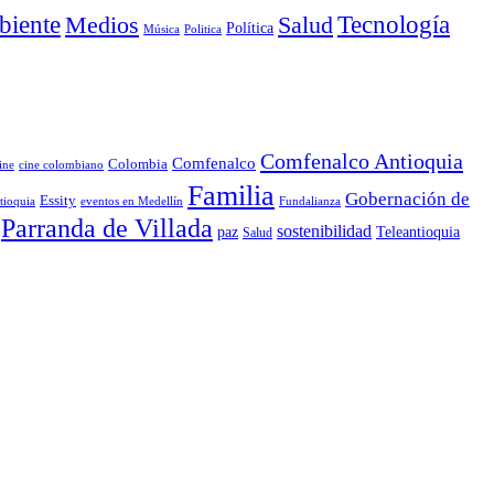
iente
Medios
Salud
Tecnología
Política
Música
Politica
Comfenalco Antioquia
Comfenalco
Colombia
cine colombiano
ine
Familia
Gobernación de
Essity
tioquia
Fundalianza
eventos en Medellín
Parranda de Villada
sostenibilidad
paz
Teleantioquia
Salud