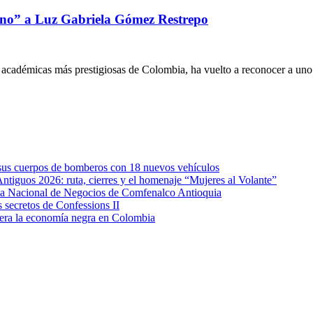
iano” a Luz Gabriela Gómez Restrepo
 académicas más prestigiosas de Colombia, ha vuelto a reconocer a uno.
e sus cuerpos de bomberos con 18 nuevos vehículos
Antiguos 2026: ruta, cierres y el homenaje “Mujeres al Volante”
eda Nacional de Negocios de Comfenalco Antioquia
secretos de Confessions II
era la economía negra en Colombia