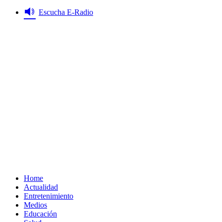
Saltar
Escucha E-Radio
al
contenido
Primary
Menu
Home
Actualidad
Entretenimiento
Medios
Educación