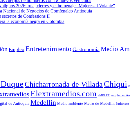
e sus cuerpos de bomberos con 18 nuevos vehículos
Antiguos 2026: ruta, cierres y el homenaje “Mujeres al Volante”
eda Nacional de Negocios de Comfenalco Antioquia
secretos de Confessions II
era la economía negra en Colombia
Entretenimiento
Medio Amb
ión
Empleo
Gastronomía
a Duque
Chiqui
Chicharronada de Villada
c
Elextramedios.com
xtramedios
empleo en An
eMPLEO
Medellín
gital de Antioquia
Metro de Medellín
Medio ambiente
Parkinson