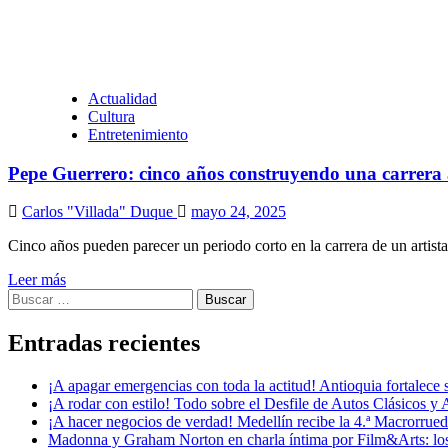
Actualidad
Cultura
Entretenimiento
Pepe Guerrero: cinco años construyendo una carrera ar
Carlos "Villada" Duque
mayo 24, 2025
Cinco años pueden parecer un periodo corto en la carrera de un artista
Leer más
Buscar:
Entradas recientes
¡A apagar emergencias con toda la actitud! Antioquia fortalec
¡A rodar con estilo! Todo sobre el Desfile de Autos Clásicos y 
¡A hacer negocios de verdad! Medellín recibe la 4.ª Macrorru
Madonna y Graham Norton en charla íntima por Film&Arts: los 