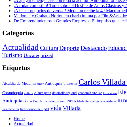
¡A apagar emergencias con toda la actitud! Antioquia fortalec
¡A rodar con estilo! Todo sobre el Desfile de Autos Clásicos y 
¡A hacer negocios de verdad! Medellín recibe la 4.ª Macrorru
Madonna y Graham Norton en charla íntima por Film&Arts: los 
De Emprendimientos a Grandes Empresas: El impulso que acel
Categorías
Actualidad
Deporte
Cultura
Destacado
Educac
Turismo
Uncategorized
Etiquetas
Carlos Villad
Antioquia
Alcaldia de Medellín
bienestar
amor
Ele
Corantioquia
economía circular
cultura
cultura paisa
desarrollo regional
Educación
Antioquia
IU Di
inclusión laboral
INDER Medellín
inteligencia artificial
Grupo Familia
vida
Villada
Telemedellín
transformación digital
Home
Actualidad