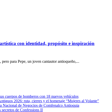
tística con identidad, propósito e inspiración
, pero para Pepe, un joven cantautor antioqueño,...
e sus cuerpos de bomberos con 18 nuevos vehículos
Antiguos 2026: ruta, cierres y el homenaje “Mujeres al Volante”
eda Nacional de Negocios de Comfenalco Antioquia
secretos de Confessions II