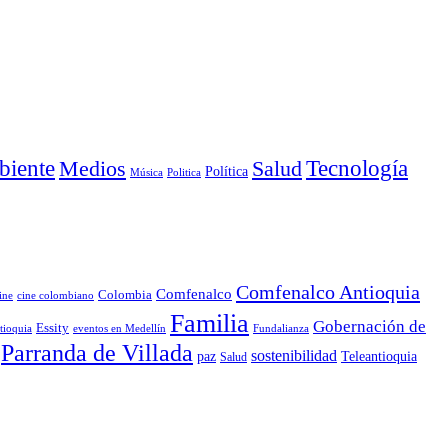
iente
Medios
Salud
Tecnología
Política
Música
Politica
Comfenalco Antioquia
Comfenalco
Colombia
cine colombiano
ine
Familia
Gobernación de
Essity
tioquia
Fundalianza
eventos en Medellín
Parranda de Villada
sostenibilidad
paz
Teleantioquia
Salud