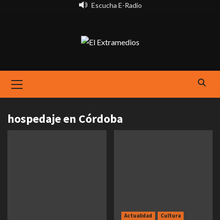
Saltar
Escucha E-Radio
al
contenido
Primary
Menu
hospedaje en Córdoba
Actualidad
Cultura