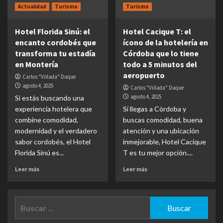
Actualidad
Turismo
Turismo
Hotel Florida Sinú: el
Hotel Cacique T: el
encanto cordobés que
ícono de la hotelería en
transforma tu estadía
Córdoba que lo tiene
en Montería
todo a 5 minutos del
aeropuerto
Carlos "Villada" Duque
agosto 4, 2025
Carlos "Villada" Duque
agosto 4, 2025
Si estás buscando una
experiencia hotelera que
Si llegas a Córdoba y
combine comodidad,
buscas comodidad, buena
modernidad y el verdadero
atención y una ubicación
sabor cordobés, el Hotel
inmejorable, Hotel Cacique
Florida Sinú es...
T es tu mejor opción....
Leer más
Leer más
Buscar: