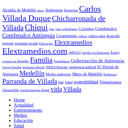
Carlos
Antioquia
Alcaldia de Medellín
bienestar
amor
Villada Duque
Chicharronada de
Chiqui
Villada
Comfenalco
Colombia
cine colombiano
cine
Comfenalco Antioquia
Corantioquia
cultura
cultura paisa
desarrollo
Elextramedios
economía circular
regional
Educación
Elextramedios.com
Essity
empleo en Antioquia
eMPLEO
Familia
Gobernación de Antioquia
Fundalianza
eventos en Medellín
IU Digital de
inclusión laboral
INDER Medellín
inteligencia artificial
Grupo Familia
Medellín
Antioquia
Metro de Medellín
Medio ambiente
Parkinson
Parranda de Villada
sostenibilidad
paz
Teleantioquia
Salud
vida
Villada
Telemedellín
transformación digital
Home
Actualidad
Entretenimiento
Medios
Educación
Salud