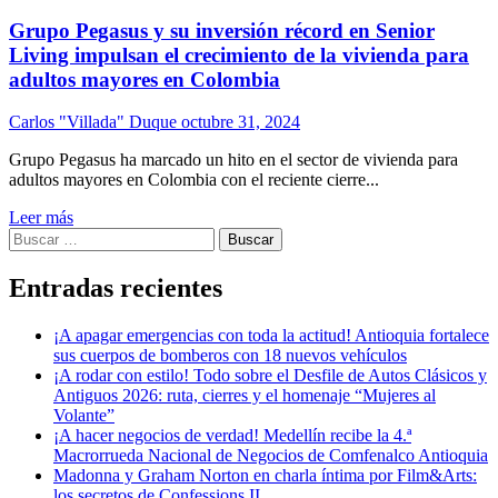
Grupo Pegasus y su inversión récord en Senior
Living impulsan el crecimiento de la vivienda para
adultos mayores en Colombia
Carlos "Villada" Duque
octubre 31, 2024
Grupo Pegasus ha marcado un hito en el sector de vivienda para
adultos mayores en Colombia con el reciente cierre...
Leer más
Buscar:
Entradas recientes
¡A apagar emergencias con toda la actitud! Antioquia fortalece
sus cuerpos de bomberos con 18 nuevos vehículos
¡A rodar con estilo! Todo sobre el Desfile de Autos Clásicos y
Antiguos 2026: ruta, cierres y el homenaje “Mujeres al
Volante”
¡A hacer negocios de verdad! Medellín recibe la 4.ª
Macrorrueda Nacional de Negocios de Comfenalco Antioquia
Madonna y Graham Norton en charla íntima por Film&Arts:
los secretos de Confessions II