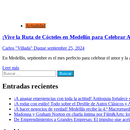
Actualidad
¡Vive la Ruta de Cócteles en Medellín para Celebrar
Carlos "Villada" Duque
septiembre 25, 2024
En Medellín, septiembre es el mes perfecto para celebrar el amor y la 
Leer más
Buscar:
Entradas recientes
¡A apagar emergencias con toda la actitud! Antioquia fortalec
¡A rodar con estilo! Todo sobre el Desfile de Autos Clásicos y 
¡A hacer negocios de verdad! Medellín recibe la 4.ª Macrorru
Madonna y Graham Norton en charla íntima por Film&Arts: los 
De Emprendimientos a Grandes Empresas: El impulso que acel