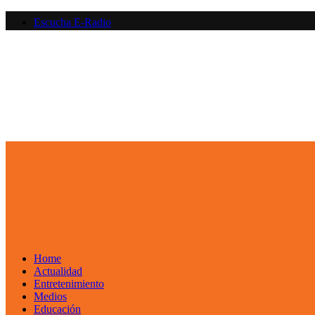
Saltar
Escucha E-Radio
al
contenido
Primary
Menu
Home
Actualidad
Entretenimiento
Medios
Educación