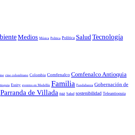
iente
Medios
Salud
Tecnología
Política
Música
Politica
Comfenalco Antioquia
Comfenalco
Colombia
cine colombiano
ine
Familia
Gobernación de
Essity
tioquia
Fundalianza
eventos en Medellín
Parranda de Villada
sostenibilidad
paz
Teleantioquia
Salud