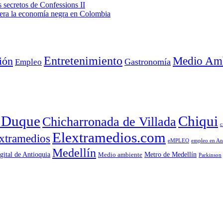
secretos de Confessions II
era la economía negra en Colombia
Entretenimiento
Medio Amb
ión
Empleo
Gastronomía
a Duque
Chiqui
Chicharronada de Villada
c
Elextramedios.com
xtramedios
empleo en An
eMPLEO
Medellín
gital de Antioquia
Metro de Medellín
Medio ambiente
Parkinson