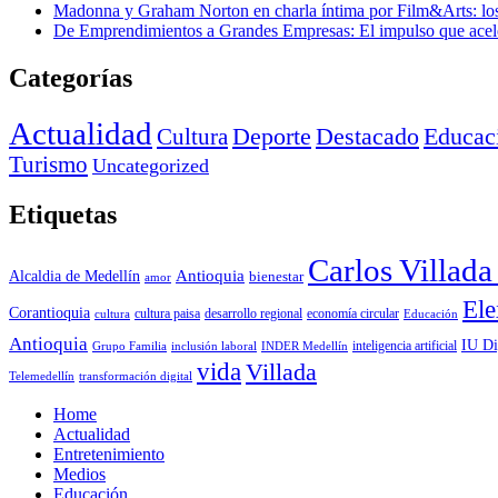
Madonna y Graham Norton en charla íntima por Film&Arts: los 
De Emprendimientos a Grandes Empresas: El impulso que acel
Categorías
Actualidad
Deporte
Cultura
Destacado
Educac
Turismo
Uncategorized
Etiquetas
Carlos Villad
Antioquia
Alcaldia de Medellín
bienestar
amor
Ele
Corantioquia
economía circular
cultura
cultura paisa
desarrollo regional
Educación
Antioquia
IU Di
inclusión laboral
INDER Medellín
inteligencia artificial
Grupo Familia
vida
Villada
Telemedellín
transformación digital
Home
Actualidad
Entretenimiento
Medios
Educación