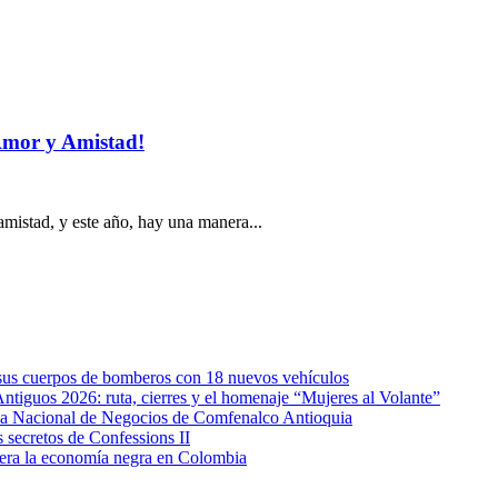
 Amor y Amistad!
amistad, y este año, hay una manera...
e sus cuerpos de bomberos con 18 nuevos vehículos
Antiguos 2026: ruta, cierres y el homenaje “Mujeres al Volante”
eda Nacional de Negocios de Comfenalco Antioquia
secretos de Confessions II
era la economía negra en Colombia