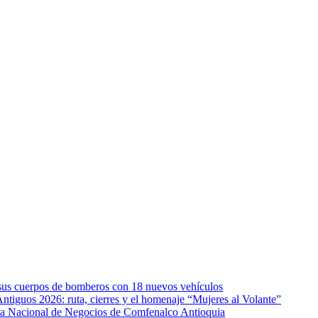
e sus cuerpos de bomberos con 18 nuevos vehículos
Antiguos 2026: ruta, cierres y el homenaje “Mujeres al Volante”
eda Nacional de Negocios de Comfenalco Antioquia