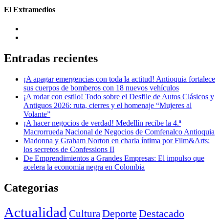
El Extramedios
Entradas recientes
¡A apagar emergencias con toda la actitud! Antioquia fortalece
sus cuerpos de bomberos con 18 nuevos vehículos
¡A rodar con estilo! Todo sobre el Desfile de Autos Clásicos y
Antiguos 2026: ruta, cierres y el homenaje “Mujeres al
Volante”
¡A hacer negocios de verdad! Medellín recibe la 4.ª
Macrorrueda Nacional de Negocios de Comfenalco Antioquia
Madonna y Graham Norton en charla íntima por Film&Arts:
los secretos de Confessions II
De Emprendimientos a Grandes Empresas: El impulso que
acelera la economía negra en Colombia
Categorías
Actualidad
Deporte
Cultura
Destacado