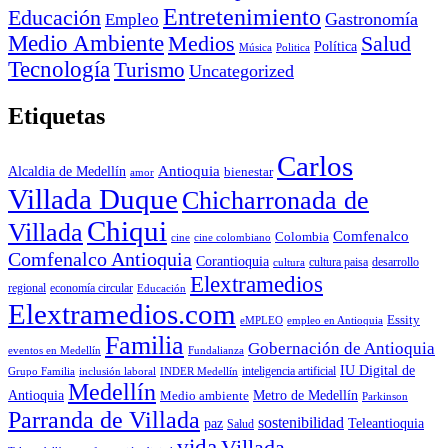
Entretenimiento
Educación
Empleo
Gastronomía
Medio Ambiente
Medios
Salud
Política
Música
Politica
Tecnología
Turismo
Uncategorized
Etiquetas
Carlos
Antioquia
Alcaldia de Medellín
bienestar
amor
Villada Duque
Chicharronada de
Chiqui
Villada
Comfenalco
Colombia
cine colombiano
cine
Comfenalco Antioquia
Corantioquia
cultura
cultura paisa
desarrollo
Elextramedios
economía circular
regional
Educación
Elextramedios.com
Essity
empleo en Antioquia
eMPLEO
Familia
Gobernación de Antioquia
Fundalianza
eventos en Medellín
IU Digital de
inclusión laboral
INDER Medellín
inteligencia artificial
Grupo Familia
Medellín
Antioquia
Metro de Medellín
Medio ambiente
Parkinson
Parranda de Villada
sostenibilidad
paz
Teleantioquia
Salud
vida
Villada