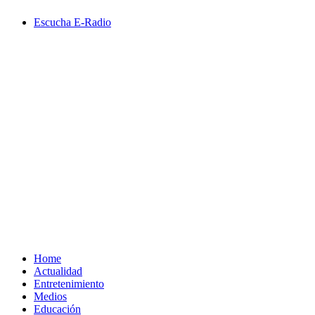
Saltar
Escucha E-Radio
al
contenido
Primary
Menu
Home
Actualidad
Entretenimiento
Medios
Educación