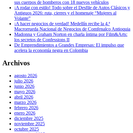
sus cuerpos de bomberos con 18 nuevos vehículos
¡A rodar con estilo! Todo sobre el Desfile de Autos Clásicos y
Antiguos 2026: ruta, cierres y el homenaje “Mujeres al
Volante”
¡A hacer negocios de verdad! Medellín recibe la 4.ª
Macrorrueda Nacional de Negocios de Comfenalco Antioquia
Madonna y Graham Norton en charla íntima por Film&Arts:
los secretos de Confessions II
De Emprendimientos a Grandes Empresas: El impulso que
acelera la economía negra en Colombia
Archivos
agosto 2026
julio 2026
junio 2026
mayo 2026
abril 2026
marzo 2026
febrero 2026
enero 2026
diciembre 2025
noviembre 2025
octubre 2025