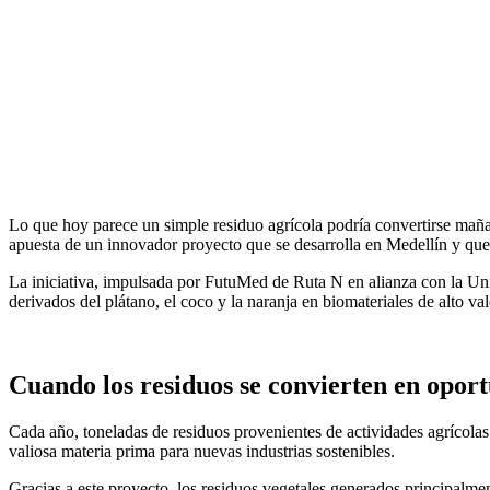
Lo que hoy parece un simple residuo agrícola podría convertirse mañ
apuesta de un innovador proyecto que se desarrolla en Medellín y que d
La iniciativa, impulsada por FutuMed de Ruta N en alianza con la Uni
derivados del plátano, el coco y la naranja en biomateriales de alto v
Cuando los residuos se convierten en opor
Cada año, toneladas de residuos provenientes de actividades agrícola
valiosa materia prima para nuevas industrias sostenibles.
Gracias a este proyecto, los residuos vegetales generados principalme