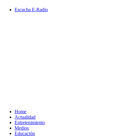
Saltar
Escucha E-Radio
al
contenido
Primary
Menu
Home
Actualidad
Entretenimiento
Medios
Educación