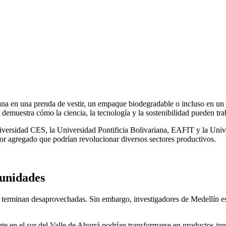
ana en una prenda de vestir, un empaque biodegradable o incluso en un 
emuestra cómo la ciencia, la tecnología y la sostenibilidad pueden trab
versidad CES, la Universidad Pontificia Bolivariana, EAFIT y la Unive
alor agregado que podrían revolucionar diversos sectores productivos.
tunidades
s terminan desaprovechadas. Sin embargo, investigadores de Medellín e
nte en el sur del Valle de Aburrá podrían transformarse en productos i