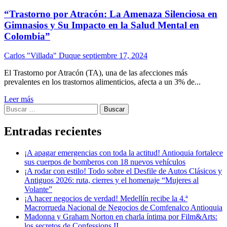
“Trastorno por Atracón: La Amenaza Silenciosa en
Gimnasios y Su Impacto en la Salud Mental en
Colombia”
Carlos "Villada" Duque
septiembre 17, 2024
El Trastorno por Atracón (TA), una de las afecciones más
prevalentes en los trastornos alimenticios, afecta a un 3% de...
Leer más
Buscar:
Entradas recientes
¡A apagar emergencias con toda la actitud! Antioquia fortalece
sus cuerpos de bomberos con 18 nuevos vehículos
¡A rodar con estilo! Todo sobre el Desfile de Autos Clásicos y
Antiguos 2026: ruta, cierres y el homenaje “Mujeres al
Volante”
¡A hacer negocios de verdad! Medellín recibe la 4.ª
Macrorrueda Nacional de Negocios de Comfenalco Antioquia
Madonna y Graham Norton en charla íntima por Film&Arts:
los secretos de Confessions II