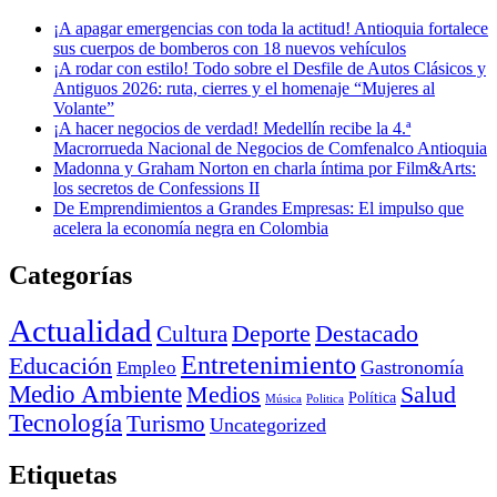
¡A apagar emergencias con toda la actitud! Antioquia fortalece
sus cuerpos de bomberos con 18 nuevos vehículos
¡A rodar con estilo! Todo sobre el Desfile de Autos Clásicos y
Antiguos 2026: ruta, cierres y el homenaje “Mujeres al
Volante”
¡A hacer negocios de verdad! Medellín recibe la 4.ª
Macrorrueda Nacional de Negocios de Comfenalco Antioquia
Madonna y Graham Norton en charla íntima por Film&Arts:
los secretos de Confessions II
De Emprendimientos a Grandes Empresas: El impulso que
acelera la economía negra en Colombia
Categorías
Actualidad
Deporte
Cultura
Destacado
Entretenimiento
Educación
Empleo
Gastronomía
Medio Ambiente
Medios
Salud
Política
Música
Politica
Tecnología
Turismo
Uncategorized
Etiquetas