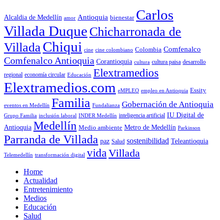
Carlos
Antioquia
Alcaldia de Medellín
bienestar
amor
Villada Duque
Chicharronada de
Chiqui
Villada
Comfenalco
Colombia
cine colombiano
cine
Comfenalco Antioquia
Corantioquia
cultura
cultura paisa
desarrollo
Elextramedios
economía circular
regional
Educación
Elextramedios.com
Essity
empleo en Antioquia
eMPLEO
Familia
Gobernación de Antioquia
Fundalianza
eventos en Medellín
IU Digital de
inclusión laboral
INDER Medellín
inteligencia artificial
Grupo Familia
Medellín
Antioquia
Metro de Medellín
Medio ambiente
Parkinson
Parranda de Villada
sostenibilidad
paz
Teleantioquia
Salud
vida
Villada
Telemedellín
transformación digital
Home
Actualidad
Entretenimiento
Medios
Educación
Salud