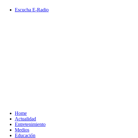
Saltar
Escucha E-Radio
al
contenido
Primary
Menu
Home
Actualidad
Entretenimiento
Medios
Educación