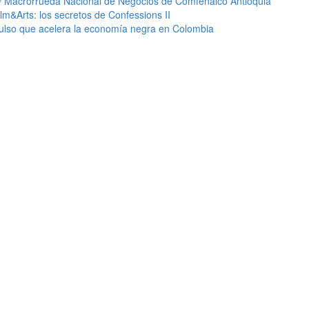
4.ª Macrorrueda Nacional de Negocios de Comfenalco Antioquia
m&Arts: los secretos de Confessions II
lso que acelera la economía negra en Colombia