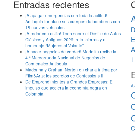
Entradas recientes
A
¡A apagar emergencias con toda la actitud!
Antioquia fortalece sus cuerpos de bomberos con
18 nuevos vehículos
D
¡A rodar con estilo! Todo sobre el Desfile de Autos
E
Clásicos y Antiguos 2026: ruta, cierres y el
homenaje “Mujeres al Volante”
A
¡A hacer negocios de verdad! Medellín recibe la
T
4.ª Macrorrueda Nacional de Negocios de
Comfenalco Antioquia
Madonna y Graham Norton en charla íntima por
E
Film&Arts: los secretos de Confessions II
De Emprendimientos a Grandes Empresas: El
Al
impulso que acelera la economía negra en
C
Colombia
C
C
C