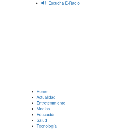
Saltar
Escucha E-Radio
al
contenido
Primary
Menu
Home
Actualidad
Entretenimiento
Medios
Educación
Salud
Tecnología