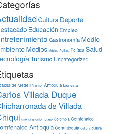
Categorías
ctualidad
Deporte
Cultura
estacado
Educación
Empleo
ntretenimiento
Medio
Gastronomía
mbiente
Medios
Salud
Política
Música
Politica
ecnología
Turismo
Uncategorized
tiquetas
Antioquia
caldia de Medellín
bienestar
amor
arlos Villada Duque
hicharronada de Villada
hiqui
Comfenalco
Colombia
cine colombiano
cine
omfenalco Antioquia
Corantioquia
cultura
cultura