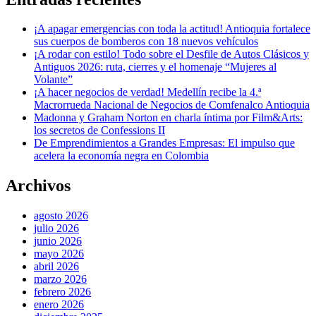
¡A apagar emergencias con toda la actitud! Antioquia fortalece
sus cuerpos de bomberos con 18 nuevos vehículos
¡A rodar con estilo! Todo sobre el Desfile de Autos Clásicos y
Antiguos 2026: ruta, cierres y el homenaje “Mujeres al
Volante”
¡A hacer negocios de verdad! Medellín recibe la 4.ª
Macrorrueda Nacional de Negocios de Comfenalco Antioquia
Madonna y Graham Norton en charla íntima por Film&Arts:
los secretos de Confessions II
De Emprendimientos a Grandes Empresas: El impulso que
acelera la economía negra en Colombia
Archivos
agosto 2026
julio 2026
junio 2026
mayo 2026
abril 2026
marzo 2026
febrero 2026
enero 2026