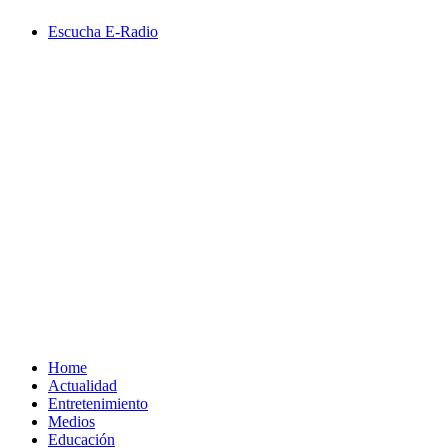
Saltar
Escucha E-Radio
al
contenido
Primary
Menu
Home
Actualidad
Entretenimiento
Medios
Educación