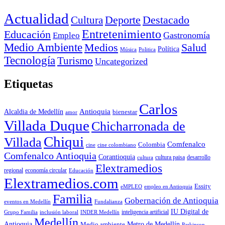
Actualidad
Deporte
Cultura
Destacado
Entretenimiento
Educación
Empleo
Gastronomía
Medio Ambiente
Medios
Salud
Política
Música
Politica
Tecnología
Turismo
Uncategorized
Etiquetas
Carlos
Antioquia
Alcaldia de Medellín
bienestar
amor
Villada Duque
Chicharronada de
Chiqui
Villada
Comfenalco
Colombia
cine colombiano
cine
Comfenalco Antioquia
Corantioquia
cultura
cultura paisa
desarrollo
Elextramedios
economía circular
regional
Educación
Elextramedios.com
Essity
empleo en Antioquia
eMPLEO
Familia
Gobernación de Antioquia
Fundalianza
eventos en Medellín
IU Digital de
inclusión laboral
INDER Medellín
inteligencia artificial
Grupo Familia
Medellín
Antioquia
Metro de Medellín
Medio ambiente
Parkinson