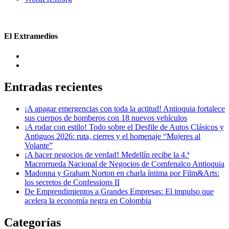
El Extramedios
Entradas recientes
¡A apagar emergencias con toda la actitud! Antioquia fortalece
sus cuerpos de bomberos con 18 nuevos vehículos
¡A rodar con estilo! Todo sobre el Desfile de Autos Clásicos y
Antiguos 2026: ruta, cierres y el homenaje “Mujeres al
Volante”
¡A hacer negocios de verdad! Medellín recibe la 4.ª
Macrorrueda Nacional de Negocios de Comfenalco Antioquia
Madonna y Graham Norton en charla íntima por Film&Arts:
los secretos de Confessions II
De Emprendimientos a Grandes Empresas: El impulso que
acelera la economía negra en Colombia
Categorías