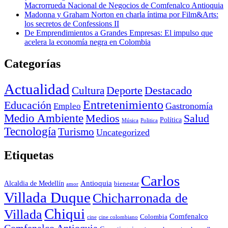
Macrorrueda Nacional de Negocios de Comfenalco Antioquia
Madonna y Graham Norton en charla íntima por Film&Arts:
los secretos de Confessions II
De Emprendimientos a Grandes Empresas: El impulso que
acelera la economía negra en Colombia
Categorías
Actualidad
Deporte
Cultura
Destacado
Entretenimiento
Educación
Empleo
Gastronomía
Medio Ambiente
Medios
Salud
Política
Música
Politica
Tecnología
Turismo
Uncategorized
Etiquetas
Carlos
Antioquia
Alcaldia de Medellín
bienestar
amor
Villada Duque
Chicharronada de
Chiqui
Villada
Comfenalco
Colombia
cine colombiano
cine
Comfenalco Antioquia