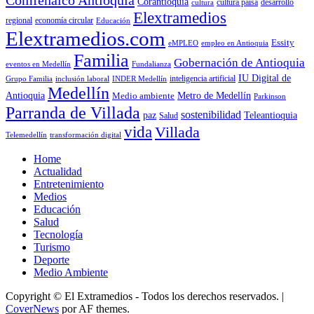
Corantioquia
cultura
cultura paisa
desarrollo
Elextramedios
economía circular
regional
Educación
Elextramedios.com
Essity
empleo en Antioquia
eMPLEO
Familia
Gobernación de Antioquia
Fundalianza
eventos en Medellín
IU Digital de
inclusión laboral
INDER Medellín
inteligencia artificial
Grupo Familia
Medellín
Antioquia
Metro de Medellín
Medio ambiente
Parkinson
Parranda de Villada
sostenibilidad
paz
Teleantioquia
Salud
vida
Villada
Telemedellín
transformación digital
Home
Actualidad
Entretenimiento
Medios
Educación
Salud
Tecnología
Turismo
Deporte
Medio Ambiente
Copyright © El Extramedios - Todos los derechos reservados.
|
CoverNews
por AF themes.