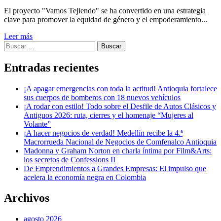
El proyecto "Vamos Tejiendo" se ha convertido en una estrategia
clave para promover la equidad de género y el empoderamiento...
Leer más
Buscar:
Entradas recientes
¡A apagar emergencias con toda la actitud! Antioquia fortalece
sus cuerpos de bomberos con 18 nuevos vehículos
¡A rodar con estilo! Todo sobre el Desfile de Autos Clásicos y
Antiguos 2026: ruta, cierres y el homenaje “Mujeres al
Volante”
¡A hacer negocios de verdad! Medellín recibe la 4.ª
Macrorrueda Nacional de Negocios de Comfenalco Antioquia
Madonna y Graham Norton en charla íntima por Film&Arts:
los secretos de Confessions II
De Emprendimientos a Grandes Empresas: El impulso que
acelera la economía negra en Colombia
Archivos
agosto 2026