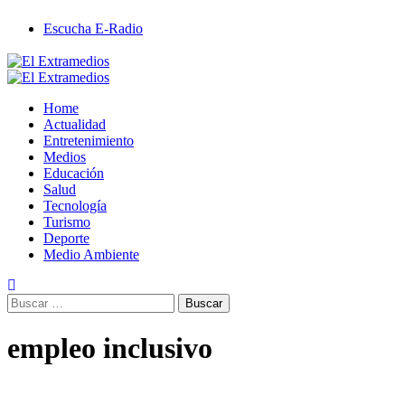
Saltar
Escucha E-Radio
al
contenido
Primary
Menu
Home
Actualidad
Entretenimiento
Medios
Educación
Salud
Tecnología
Turismo
Deporte
Medio Ambiente
Buscar:
empleo inclusivo