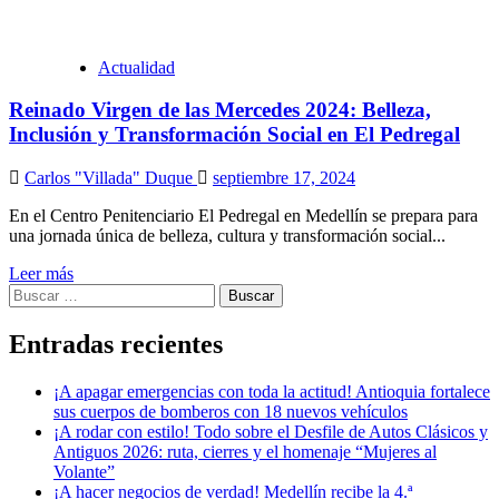
Actualidad
Reinado Virgen de las Mercedes 2024: Belleza,
Inclusión y Transformación Social en El Pedregal
Carlos "Villada" Duque
septiembre 17, 2024
En el Centro Penitenciario El Pedregal en Medellín se prepara para
una jornada única de belleza, cultura y transformación social...
Leer más
Buscar:
Entradas recientes
¡A apagar emergencias con toda la actitud! Antioquia fortalece
sus cuerpos de bomberos con 18 nuevos vehículos
¡A rodar con estilo! Todo sobre el Desfile de Autos Clásicos y
Antiguos 2026: ruta, cierres y el homenaje “Mujeres al
Volante”
¡A hacer negocios de verdad! Medellín recibe la 4.ª