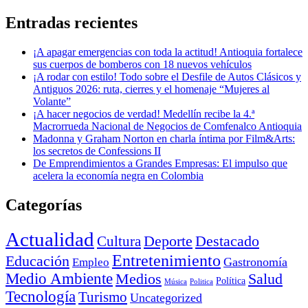
Entradas recientes
¡A apagar emergencias con toda la actitud! Antioquia fortalece
sus cuerpos de bomberos con 18 nuevos vehículos
¡A rodar con estilo! Todo sobre el Desfile de Autos Clásicos y
Antiguos 2026: ruta, cierres y el homenaje “Mujeres al
Volante”
¡A hacer negocios de verdad! Medellín recibe la 4.ª
Macrorrueda Nacional de Negocios de Comfenalco Antioquia
Madonna y Graham Norton en charla íntima por Film&Arts:
los secretos de Confessions II
De Emprendimientos a Grandes Empresas: El impulso que
acelera la economía negra en Colombia
Categorías
Actualidad
Deporte
Cultura
Destacado
Entretenimiento
Educación
Empleo
Gastronomía
Medio Ambiente
Medios
Salud
Política
Música
Politica
Tecnología
Turismo
Uncategorized