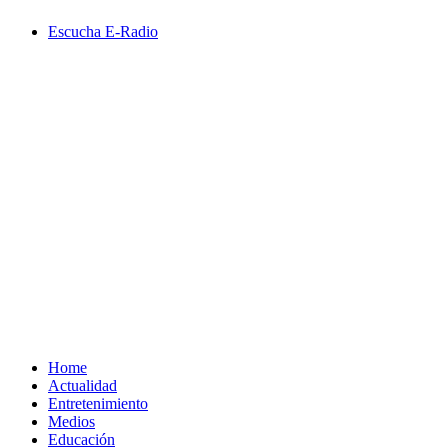
Saltar
Escucha E-Radio
al
contenido
Primary
Menu
Home
Actualidad
Entretenimiento
Medios
Educación