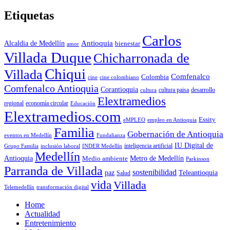
Etiquetas
Carlos
Antioquia
Alcaldia de Medellín
bienestar
amor
Villada Duque
Chicharronada de
Chiqui
Villada
Comfenalco
Colombia
cine colombiano
cine
Comfenalco Antioquia
Corantioquia
cultura
cultura paisa
desarrollo
Elextramedios
economía circular
regional
Educación
Elextramedios.com
Essity
empleo en Antioquia
eMPLEO
Familia
Gobernación de Antioquia
Fundalianza
eventos en Medellín
IU Digital de
inclusión laboral
INDER Medellín
inteligencia artificial
Grupo Familia
Medellín
Antioquia
Metro de Medellín
Medio ambiente
Parkinson
Parranda de Villada
sostenibilidad
paz
Teleantioquia
Salud
vida
Villada
Telemedellín
transformación digital
Home
Actualidad
Entretenimiento