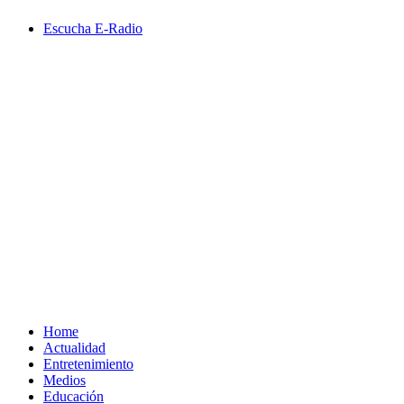
Saltar
Escucha E-Radio
al
contenido
Primary
Menu
Home
Actualidad
Entretenimiento
Medios
Educación