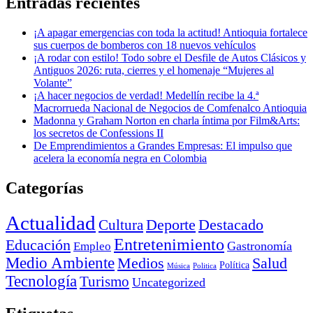
Entradas recientes
¡A apagar emergencias con toda la actitud! Antioquia fortalece
sus cuerpos de bomberos con 18 nuevos vehículos
¡A rodar con estilo! Todo sobre el Desfile de Autos Clásicos y
Antiguos 2026: ruta, cierres y el homenaje “Mujeres al
Volante”
¡A hacer negocios de verdad! Medellín recibe la 4.ª
Macrorrueda Nacional de Negocios de Comfenalco Antioquia
Madonna y Graham Norton en charla íntima por Film&Arts:
los secretos de Confessions II
De Emprendimientos a Grandes Empresas: El impulso que
acelera la economía negra en Colombia
Categorías
Actualidad
Deporte
Cultura
Destacado
Entretenimiento
Educación
Empleo
Gastronomía
Medio Ambiente
Medios
Salud
Política
Música
Politica
Tecnología
Turismo
Uncategorized