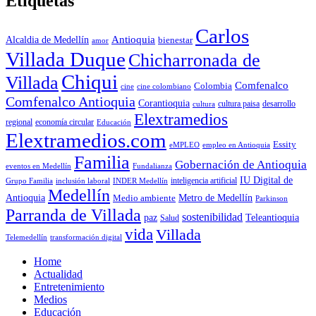
Etiquetas
Carlos
Antioquia
Alcaldia de Medellín
bienestar
amor
Villada Duque
Chicharronada de
Chiqui
Villada
Comfenalco
Colombia
cine colombiano
cine
Comfenalco Antioquia
Corantioquia
cultura
cultura paisa
desarrollo
Elextramedios
economía circular
regional
Educación
Elextramedios.com
Essity
empleo en Antioquia
eMPLEO
Familia
Gobernación de Antioquia
Fundalianza
eventos en Medellín
IU Digital de
inclusión laboral
INDER Medellín
inteligencia artificial
Grupo Familia
Medellín
Antioquia
Metro de Medellín
Medio ambiente
Parkinson
Parranda de Villada
sostenibilidad
paz
Teleantioquia
Salud
vida
Villada
Telemedellín
transformación digital
Home
Actualidad
Entretenimiento
Medios
Educación