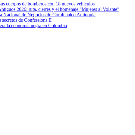
e sus cuerpos de bomberos con 18 nuevos vehículos
Antiguos 2026: ruta, cierres y el homenaje “Mujeres al Volante”
eda Nacional de Negocios de Comfenalco Antioquia
secretos de Confessions II
era la economía negra en Colombia