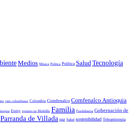
iente
Medios
Salud
Tecnología
Política
Música
Politica
Comfenalco Antioquia
Comfenalco
Colombia
cine colombiano
ine
Familia
Gobernación de
Essity
tioquia
Fundalianza
eventos en Medellín
Parranda de Villada
sostenibilidad
paz
Teleantioquia
Salud