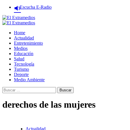
Saltar
Escucha E-Radio
al
contenido
Primary
Menu
Home
Actualidad
Entretenimiento
Medios
Educación
Salud
Tecnología
Turismo
Deporte
Medio Ambiente
Buscar:
derechos de las mujeres
Actualidad