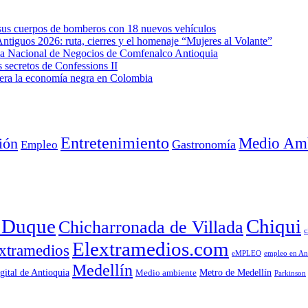
e sus cuerpos de bomberos con 18 nuevos vehículos
Antiguos 2026: ruta, cierres y el homenaje “Mujeres al Volante”
eda Nacional de Negocios de Comfenalco Antioquia
secretos de Confessions II
era la economía negra en Colombia
Entretenimiento
Medio Amb
ión
Empleo
Gastronomía
a Duque
Chiqui
Chicharronada de Villada
c
Elextramedios.com
xtramedios
empleo en An
eMPLEO
Medellín
gital de Antioquia
Metro de Medellín
Medio ambiente
Parkinson