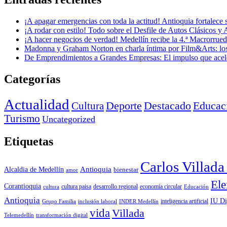
¡A apagar emergencias con toda la actitud! Antioquia fortalec
¡A rodar con estilo! Todo sobre el Desfile de Autos Clásicos y 
¡A hacer negocios de verdad! Medellín recibe la 4.ª Macrorru
Madonna y Graham Norton en charla íntima por Film&Arts: los 
De Emprendimientos a Grandes Empresas: El impulso que acel
Categorías
Actualidad
Deporte
Cultura
Destacado
Educac
Turismo
Uncategorized
Etiquetas
Carlos Villad
Antioquia
Alcaldia de Medellín
bienestar
amor
Ele
Corantioquia
economía circular
cultura
cultura paisa
desarrollo regional
Educación
Antioquia
IU Di
inclusión laboral
INDER Medellín
inteligencia artificial
Grupo Familia
vida
Villada
Telemedellín
transformación digital